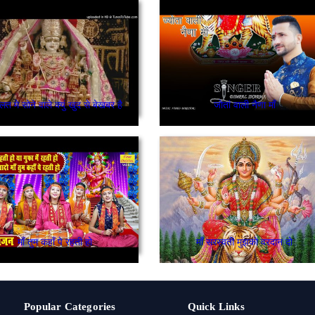
त मे सोने वाले क्युं खुद से बेखबर है
जोतां वाली नैणा माँ
माँ तुम कहाँ पे रहती हो
माँ सरस्वती मुझको वरदान दो
Popular Categories
Quick Links