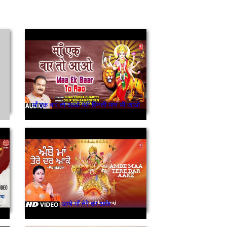
माँ एक बार तो आओ मेरी विनती मान भी जाओ
अम्बे माँ तेरे दर आके