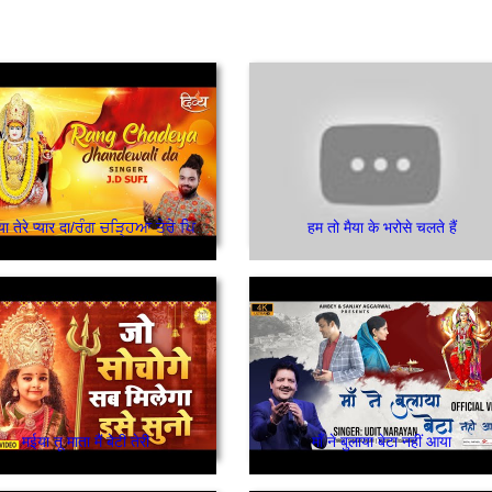
रंग चढ़ेया तेरे प्यार दा/ਰੰਗ ਚੜ੍ਹਿਆ ਤੇਰੇ ਪਿਆਰ ਦਾ
हम तो मैया के भरोसे चलते हैं
मईया तू माता मैं बेटी तेरी
माँ ने बुलाया बेटा नहीं आया