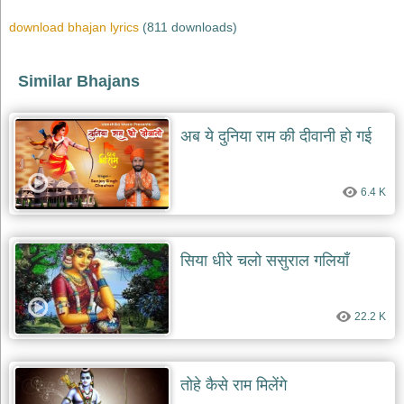
भजन
raam
download bhajan lyrics
(811 downloads)
bhajans
गुरुदेव
Similar Bhajans
भजन
gurudev
bhajans
अब ये दुनिया राम की दीवानी हो गई
विविध
भजन
miscellaneous
bhajans
6.4 K
विष्णु
भजन
vishnu
सिया धीरे चलो ससुराल गलियाँ
bhajans
बाबा
बालक
22.2 K
नाथ
भजन
baba
तोहे कैसे राम मिलेंगे
balak
nath
bhajans