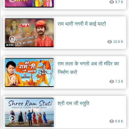
9.7 K
दयाल
भजन
bawa
lal
dayal
राम थारी नगरी में काई घाटो
bhajans
शनि
देव
10.6 K
भजन
shani
dev
bhajans
राम लला के भगतो अब तो मंदिर का
आज
निर्माण करो
का
भजन
7.3 K
bhajan
of
the
day
श्री राम जी स्तुति
भजन
जोड़ें
add
6.8 K
bhajans