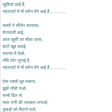
भजन
खुशियां छाई हैं,
hanuman
नवरात्रो में माँ दर्शन देने आई है………..
bhajans
साईं
भक्तों ने कीर्तन करवाया,
भजन
sai
शेरावाली आई,
bhajans
आज ख़ुशी का मौका आया,
जैन
बांटों खूब बधाई,
भजन
jain
स्वागत में देखो,
bhajans
नाँचे लोग लुगाई है,
दुर्गा
नवरात्रो में माँ दर्शन देने आई है………..
भजन
durga
bhajans
ऐसा भक्तों धूम मचाना,
गणेश
झूमों नाँचों गाओ,
भजन
सच्चे दिल से,
ganesh
bhajans
माता रानी की जयकार लगाओ,
राम
दुखड़ों को मिटाने वाले,