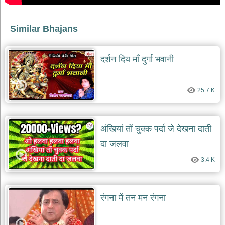
देश
भक्ति
Similar Bhajans
भजन
patriotic
bhajans
दर्शन दिय माँ दुर्गा भवानी
खाटू
श्याम
25.7 K
भजन
khatu
shaym
bhajans
अंखियां तों चुक्क पर्दा जे देखना दाती
रानी
सती
दा जलवा
दादी
3.4 K
भजन
rani
sati
dadi
bhajans
रंगना में तन मन रंगना
बावा
लाल