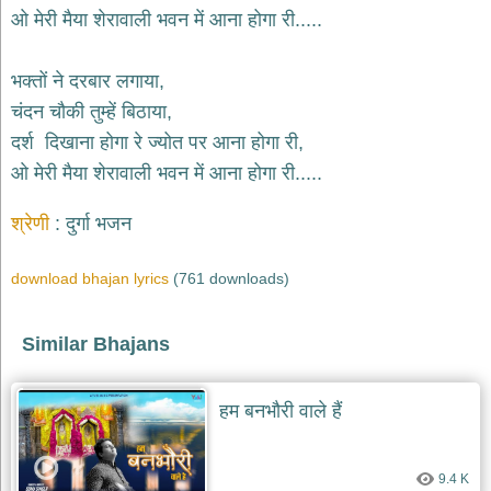
भजन
ओ मेरी मैया शेरावाली भवन में आना होगा री.....
raam
bhajans
गुरुदेव
भक्तों ने दरबार लगाया,
भजन
चंदन चौकी तुम्हें बिठाया,
gurudev
bhajans
दर्श दिखाना होगा रे ज्योत पर आना होगा री,
विविध
ओ मेरी मैया शेरावाली भवन में आना होगा री.....
भजन
miscellaneous
श्रेणी
दुर्गा भजन
bhajans
विष्णु
download bhajan lyrics
(761 downloads)
भजन
vishnu
bhajans
Similar Bhajans
बाबा
बालक
नाथ
हम बनभौरी वाले हैं
भजन
baba
balak
nath
9.4 K
bhajans