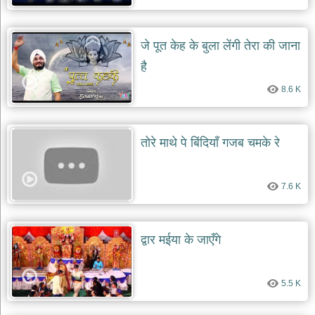
देश
भक्ति
जे पूत केह के बुला लेंगी तेरा की जाना
भजन
है
patriotic
bhajans
8.6 K
खाटू
श्याम
भजन
तोरे माथे पे बिंदियाँ गजब चमके रे
khatu
shaym
bhajans
रानी
7.6 K
सती
दादी
भजन
द्वार मईया के जाएँगे
rani
sati
dadi
bhajans
5.5 K
बावा
लाल