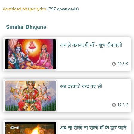
download bhajan lyrics
(797 downloads)
देश
भक्ति
भजन
Similar Bhajans
patriotic
bhajans
खाटू
जय हे महालक्ष्मी माँ - शुभ दीपावली
श्याम
भजन
khatu
50.8 K
shaym
bhajans
रानी
सती
सब दरवाजे बन्द पए सी
दादी
भजन
rani
12.3 K
sati
dadi
bhajans
बावा
अब ना रोको ना रोको माँ के द्वार जाने
लाल