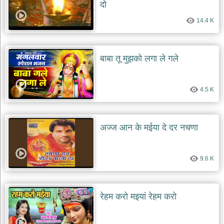
दो
दयाल
भजन
14.4 K
bawa
lal
dayal
bhajans
बाबा तू मुझको लगा ले गले
शनि
देव
भजन
4.5 K
shani
dev
bhajans
आज
अज्ज आन के मईया दे दर नचणा
का
भजन
bhajan
of
9.6 K
the
day
भजन
रेहम करो मइयां रेहम करो
जोड़ें
add
bhajans