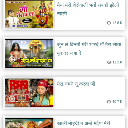
मैया मेरी शेरोवाली भर्ती सबकी झोली
खाली
12.8 K
सुन ले विनती मेरी शारदे माँ मेरा सोया
मुकदर जगा दे
11.2 K
मेरा नचने नू करदा जी
40.7 K
खाली मोड़दी न अम्बे मईया मेरी