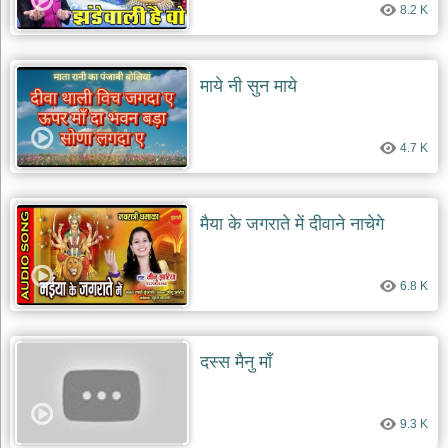
8.2 K
देश
भक्ति
भजन
माये नी सुन माये
patriotic
bhajans
खाटू
4.7 K
श्याम
भजन
khatu
shaym
मैया के जगराते में दीवाने नाचेगे
bhajans
रानी
सती
6.8 K
दादी
भजन
rani
sati
दस्स मैनु माँ
dadi
bhajans
बावा
9.3 K
लाल