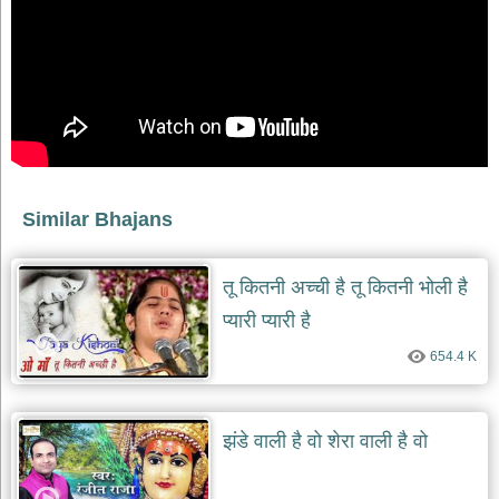
भजन
raam
bhajans
गुरुदेव
भजन
gurudev
bhajans
विविध
भजन
Similar Bhajans
miscellaneous
bhajans
विष्णु
तू कितनी अच्ची है तू कितनी भोली है
भजन
vishnu
प्यारी प्यारी है
bhajans
654.4 K
बाबा
बालक
नाथ
भजन
झंडे वाली है वो शेरा वाली है वो
baba
balak
nath
bhajans