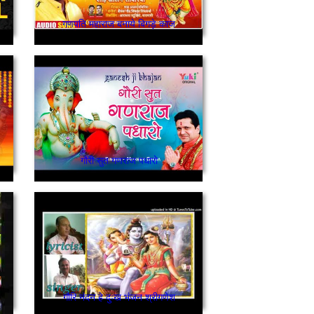
गणपति महाराज बनाये बिगड़े काज
गौरी सुत गणराज पधारो
गौरि नंदन हे दुःख भंजन श्रीगणेश