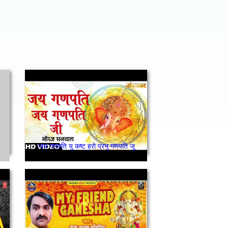
जय गणपति यु कष्ट हरो प्रभु गणपति जू