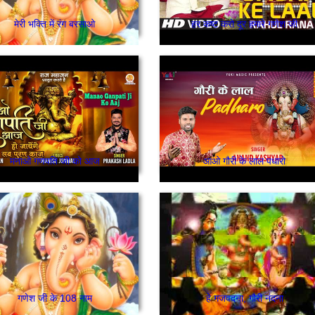
मेरी भक्ति में रंग बरसाओ
हर कष्ट करो दूर हमारे गणेश जी
मनाओ गणपति जी को आज
आओ गौरी के लाल पधारो
गणेश जी के 108 नाम
हे गजवदना, गौरी नंदना