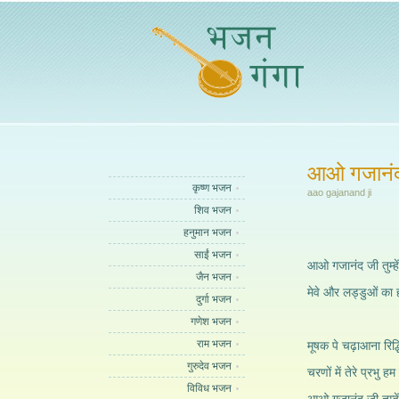
आओ गजानंद
कृष्ण भजन
aao gajanand ji
शिव भजन
हनुमान भजन
साईं भजन
आओ गजानंद जी तुम्हें
जैन भजन
मेवे और लड्डुओं का ह
दुर्गा भजन
गणेश भजन
राम भजन
मूषक पे चढ़ाआना रिद्ध
गुरुदेव भजन
चरणों में तेरे प्रभु ह
विविध भजन