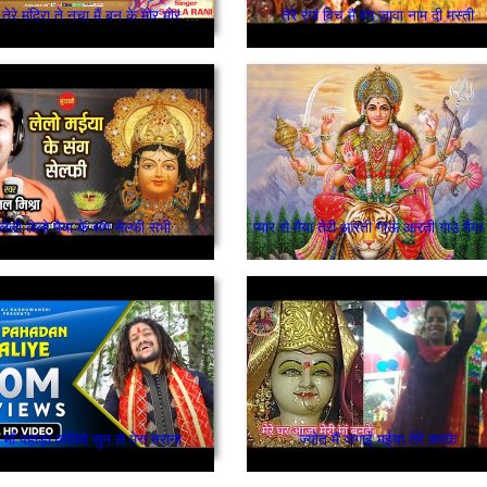
मैया जी तेरे मंदिरा ते नचा मैं बन के मोर मोर शेरावालिये
तेरे रंगां विच मैं रंग जावा नाम दी मस्ती
लेलो लेलो मैया के संग सेल्फी सभी
माँ पहाड़ा वालिये सुन ले मेरा तराना
ज्योत मैं जगाई मईया तेरे करके