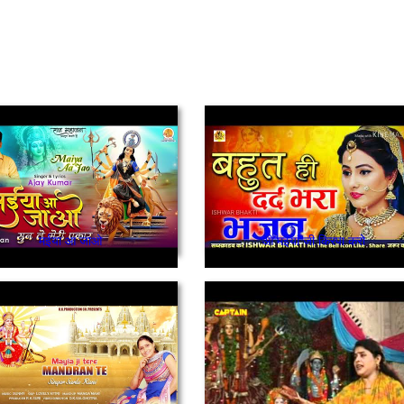
मईया आ जाओ
ओ मइयां जी किरपा करो