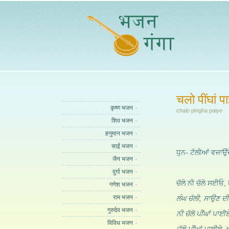
चलो पींघां प
कृष्ण भजन
chalo pingha paiye
शिव भजन
हनुमान भजन
साईं भजन
ਧੁਨ- ਟੱਲੀਆਂ ਵਜਾਉਂ
जैन भजन
दुर्गा भजन
ਚੱਲੋ ਨੀ ਚੱਲੋ ਸਈਓ,
गणेश भजन
राम भजन
ਲੰਘ ਚੱਲੀ, ਸਾਉਣ ਦ
गुरुदेव भजन
ਨੀ ਚੱਲੋ ਪੀਂਘਾਂ ਪਾਈ
विविध भजन