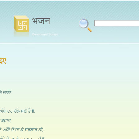
भजन
Devotional Songs
ाइए
ਦੇ ਜਾਣਾ
 ਅੰਬੇ ਦਰ ਚੱਲੋ ਸਈਓ ll,
ੀ ਬਹਾਰ,
ਏ, ਅੰਬੇ ਦੇ ਜਾ ਕੇ ਦਰਬਾਰ ਨੀ,