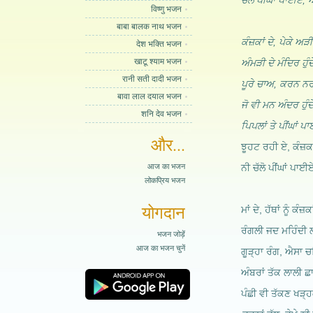
ਚੱਲੋ ਪੀਂਘਾਂ ਪਾਈਏ, ਅ
विष्णु भजन
बाबा बालक नाथ भजन
ਕੰਜ਼ਕਾਂ ਦੇ, ਪੇਕੇ ਅੜ
देश भक्ति भजन
खाटू श्याम भजन
ਅੰਮੜੀ ਦੇ ਮੰਦਿਰ ਹੁੰਦੇ
रानी सती दादी भजन
ਪੂਰੇ ਚਾਅ, ਕਰਨ ਨਰਾਤ
बावा लाल दयाल भजन
ਜੋ ਵੀ ਮਨ ਅੰਦਰ ਹੁੰਦੇ
शनि देव भजन
ਪਿਪਲਾਂ ਤੇ ਪੀਂਘਾਂ 
और...
ਝੂਹਟ ਰਹੀ ਏ, ਕੰਜ਼ਕਾ
आज का भजन
ਨੀ ਚੱਲੋ ਪੀਂਘਾਂ ਪਾਈਏ
लोकप्रिय भजन
योगदान
ਮਾਂ ਦੇ, ਹੱਥਾਂ ਨੂੰ ਕੰ
ਰੰਗਲੀ ਜਦ ਮਹਿੰਦੀ 
भजन जोड़ें
आज का भजन चुनें
ਗੂੜ੍ਹਾ ਰੰਗ, ਐਸਾ 
ਅੰਬਰਾਂ ਤੱਕ ਲਾਲੀ ਛ
ਪੰਛੀ ਵੀ ਤੱਕਣ ਖੜ੍ਹਕ