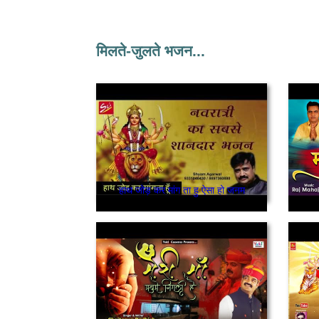
मिलते-जुलते भजन...
हाथ जोड़ कर मांग ता हु ऐसा हो जनम