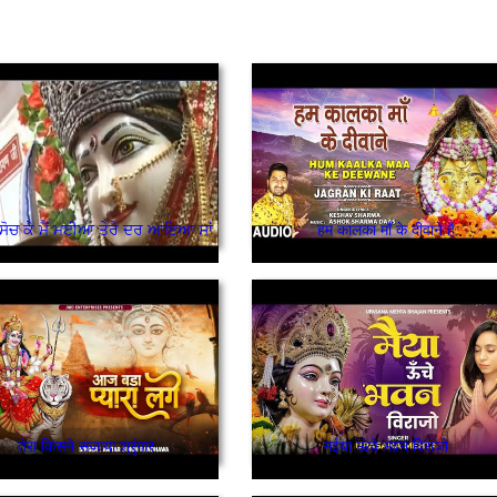
 ਸੋਚ ਕੇ ਮੈਂ ਮਈਆ ਤੇਰੇ ਦਰ ਆਇਆ ਸਾਂ
हम कालका माँ के दीवाने है
तेरा किसने सजाया श्रृंगार
मईया ऊंचे भवन विराजो