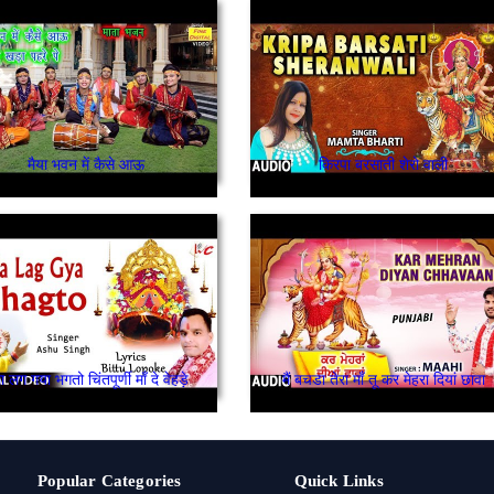
मैया भवन में कैसे आऊ
किरपा बरसाती शेरो वाली
ा लग गया भगतो चिंतपूर्णी माँ दे वेहड़े
मैं बचडा तेरा माँ तू कर मेहरा दियां छावा
Popular Categories
Quick Links