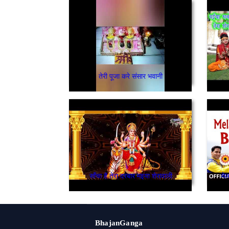
तेरी पूजा करे संसार भवानी
साँचा है तेरा दरबार मइया शेरावाली
मेल
BhajanGanga