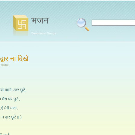
भजन
Devotional Songs
द्वार ना दिखे
 dikhe
,या मालो -जर छूटे,
मेरा घर छूटे,
ऐ मेरी माता,
न द्वार छूटे॥ )