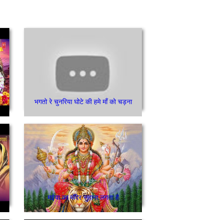
भगतो रे चुनरिया घोटे की हमे माँ को चड़ना
मईया का मंदिर सुहाना लगता है