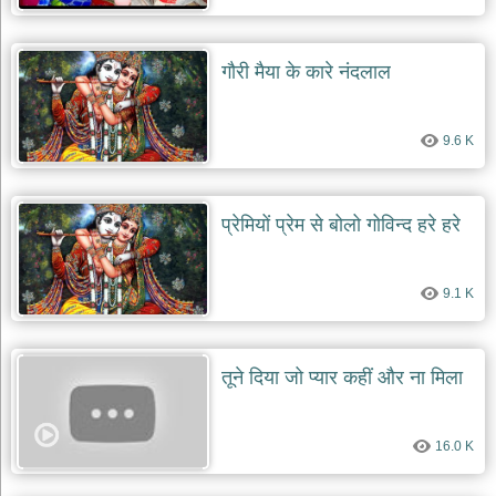
भजन
raam
bhajans
गौरी मैया के कारे नंदलाल
गुरुदेव
भजन
gurudev
bhajans
9.6 K
विविध
भजन
miscellaneous
प्रेमियों प्रेम से बोलो गोविन्द हरे हरे
bhajans
विष्णु
भजन
9.1 K
vishnu
bhajans
बाबा
तूने दिया जो प्यार कहीं और ना मिला
बालक
नाथ
भजन
16.0 K
baba
balak
nath
bhajans