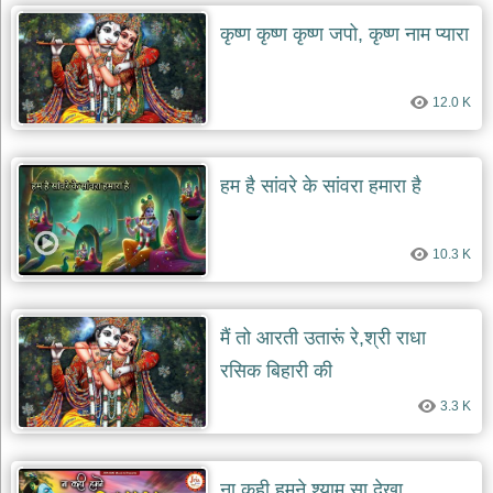
कृष्ण कृष्ण कृष्ण जपो, कृष्ण नाम प्यारा
देश
भक्ति
भजन
12.0 K
patriotic
bhajans
खाटू
श्याम
हम है सांवरे के सांवरा हमारा है
भजन
khatu
shaym
bhajans
10.3 K
रानी
सती
दादी
मैं तो आरती उतारूं रे,श्री राधा
भजन
रसिक बिहारी की
rani
sati
3.3 K
dadi
bhajans
बावा
लाल
ना कही हमने श्याम सा देखा