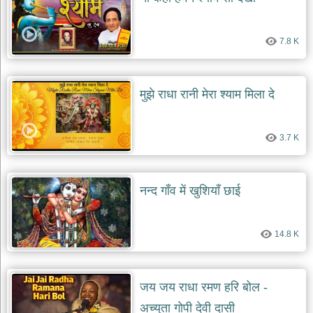
दयाल
भजन
bawa
7.8 K
lal
dayal
bhajans
शनि
मुझे राधा रानी मेरा श्याम मिला दे
देव
भजन
shani
dev
3.7 K
bhajans
आज
का
नन्द गाँव में खुशियाँ छाई
भजन
bhajan
of
the
14.8 K
day
भजन
जोड़ें
जय जय राधा रमण हरि बोल -
add
bhajans
अच्युता गोपी देवी दासी