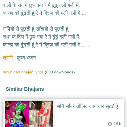
भजन
वालों के संग में छुप गया रे मै ढूंढू गली गली में,
hanuman
कान्हा को ढूंढती हूं रे मैं ब्रिज की गली गली में....
bhajans
साईं
गोपियों से पूछती हूं सखियों से पूछती हूं,
भजन
sai
राधा के दिल में छुप गया रे मैं ढूंढूं गली गली में,
bhajans
कान्हा को ढूंढती हूं रे मैं ब्रिज की गली गली में.... :
जैन
भजन
श्रेणी
कृष्ण भजन
jain
bhajans
download bhajan lyrics
(690 downloads)
दुर्गा
भजन
durga
bhajans
Similar Bhajans
गणेश
भजन
सोनै साँवरे तोजिद जान वार सुटटीऐ
ganesh
bhajans
राम
9.5 K