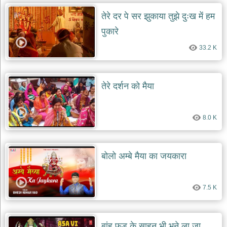
दयाल
भजन
तेरे दर पे सर झुकाया तुझे दुःख में हम
bawa
पुकारे
lal
dayal
bhajans
33.2 K
शनि
देव
भजन
तेरे दर्शन को मैया
shani
dev
bhajans
8.0 K
आज
का
भजन
bhajan
बोलो अम्बे मैया का जयकारा
of
the
day
7.5 K
भजन
जोड़ें
add
bhajans
बांह फड़ के साहनु भी भने ला जा