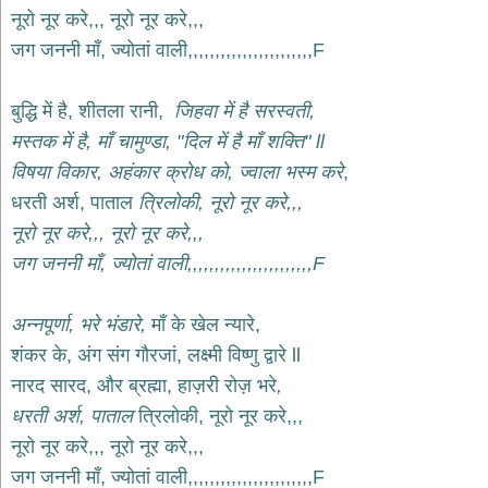
भजन
नूरो नूर करे,,, नूरो नूर करे,,,
hanuman
जग जननी माँ, ज्योतां वाली,,,,,,,,,,,,,,,,,,,,,,,F
bhajans
साईं
बुद्धि में है, शीतला रानी,
जिहवा में है सरस्वती,
भजन
sai
मस्तक में है, माँ चामुण्डा, "दिल में है माँ शक्ति" ll
bhajans
विषया विकार, अहंकार क्रोध को, ज्वाला भस्म करे
,
जैन
धरती अर्श, पाताल
त्रिलोकी, नूरो नूर करे,,,
भजन
jain
नूरो नूर करे,,, नूरो नूर करे,,,
bhajans
जग जननी माँ, ज्योतां वाली,,,,,,,,,,,,,,,,,,,,,,,F
दुर्गा
भजन
अन्नपूर्णा, भरे भंडारे,
माँ के खेल न्यारे,
durga
bhajans
शंकर के, अंग संग गौरजां, लक्ष्मी विष्णु द्वारे ll
गणेश
नारद सारद, और ब्रह्मा, हाज़री रोज़ भरे
,
भजन
धरती अर्श, पाताल
त्रिलोकी, नूरो नूर करे,,,
ganesh
bhajans
नूरो नूर करे,,, नूरो नूर करे,,,
राम
जग जननी माँ, ज्योतां वाली,,,,,,,,,,,,,,,,,,,,,,,F