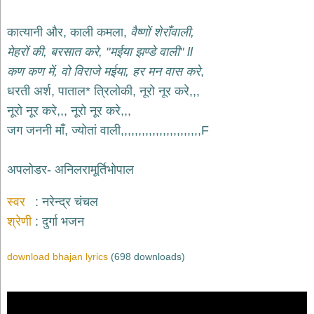
भजन
raam
bhajans
कात्यानी और, काली कमला,
वैष्णों शेराँवाली,
गुरुदेव
मेहरों की, बरसात करे, "मईया झण्डे वाली" ll
भजन
कण कण में, वो विराजे मईया, हर मन वास करे
,
gurudev
bhajans
धरती अर्श, पाताल* त्रिलोकी, नूरो नूर करे,,,
विविध
नूरो नूर करे,,, नूरो नूर करे,,,
भजन
जग जननी माँ, ज्योतां वाली,,,,,,,,,,,,,,,,,,,,,,,F
miscellaneous
bhajans
अपलोडर- अनिलरामूर्तिभोपाल
विष्णु
भजन
vishnu
स्वर
नरेन्द्र चंचल
bhajans
श्रेणी
दुर्गा भजन
बाबा
बालक
download bhajan lyrics
(698 downloads)
नाथ
भजन
baba
balak
nath
bhajans