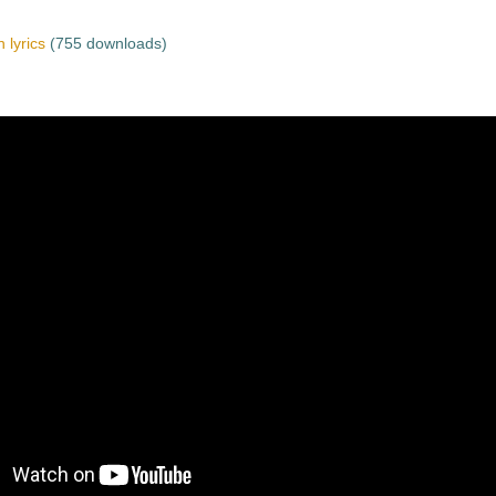
 lyrics
(755 downloads)