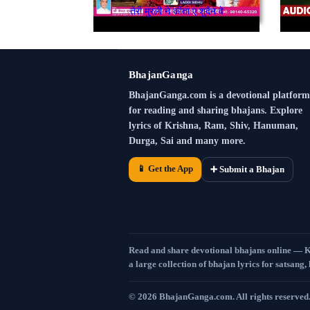
तेरी मुरली ने कीता ए शुदैंन वे
BhajanGanga
BhajanGanga.com is a devotional platform
for reading and sharing bhajans. Explore
lyrics of Krishna, Ram, Shiv, Hanuman,
Durga, Sai and many more.
📱 Get the App
➕ Submit a Bhajan
Read and share devotional bhajans online — 
a large collection of bhajan lyrics for satsang,
©
2026
BhajanGanga.com. All rights reserved