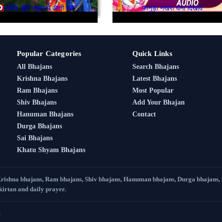
राधिके यूँही जमुना पे आती रहो
कानुड़ा नखरा घना दिखावे
Popular Categories
Quick Links
All Bhajans
Search Bhajans
Krishna Bhajans
Latest Bhajans
Ram Bhajans
Most Popular
Shiv Bhajans
Add Your Bhajan
Hanuman Bhajans
Contact
Durga Bhajans
Sai Bhajans
Khatu Shyam Bhajans
Krishna bhajans, Ram bhajans, Shiv bhajans, Hanuman bhajans, Durga bhajans,
 kirtan and daily prayer.
.