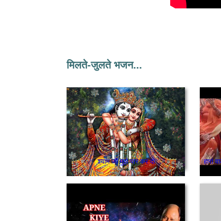
मिलते-जुलते भजन...
श्याम जी मुझे पार कर दो
हारां व