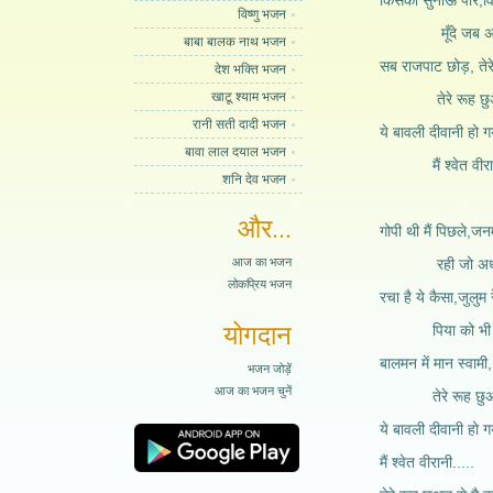
किसको सुनाऊँ पीर,
विष्णु भजन
मूँदे जब अखिय
बाबा बालक नाथ भजन
सब राजपाट छोड़, तेरे 
देश भक्ति भजन
खाटू श्याम भजन
तेरे रूह छुअन स
रानी सती दादी भजन
ये बावली दीवानी हो 
बावा लाल दयाल भजन
मैं श्वेत वीरानी
शनि देव भजन
और...
गोपी थी मैं पिछले,जनम
आज का भजन
रही जो अधूरी अ
लोकप्रिय भजन
रचा है ये कैसा,जुलुम 
योगदान
पिया को भी देखू
बालमन में मान स्वामी
भजन जोड़ें
आज का भजन चुनें
तेरे रूह छुअन से
ये बावली दीवानी हो 
मैं श्वेत वीरानी.....