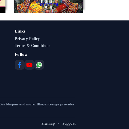
बांह थामो मेरी
Links
Privacy Policy
Terms & Conditions
Follow
 Sai bhajans and more. BhajanGanga provides
Sitemap
•
Support