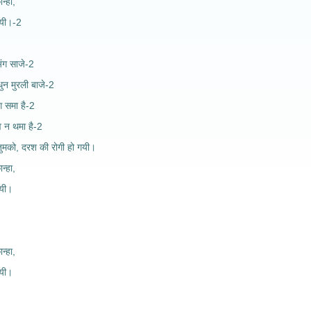
न्हा,
गयी।-2
ंग साजे-2
धुन मुरली बाजे-2
 समा है-2
ँव न थमा है-2
 तुमको, दरश की रोगी हो गयी।
न्हा,
गयी।
न्हा,
गयी।