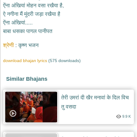
भजन
ऐंना अंखियां मोहन वसा रखैया है,
raam
bhajans
ऐ नगीना मैं मुंदरी जड़ा रखैया है
गुरुदेव
ऐंना अंखियां.....
भजन
बाबा धसका पागल पानीपत
gurudev
bhajans
श्रेणी
कृष्ण भजन
विविध
भजन
miscellaneous
download bhajan lyrics
(575 downloads)
bhajans
विष्णु
Similar Bhajans
भजन
vishnu
bhajans
तेरी उमरां दी खैर मनावां के दिल विच
बाबा
तु वसदा
बालक
नाथ
9.9 K
भजन
baba
balak
nath
bhajans