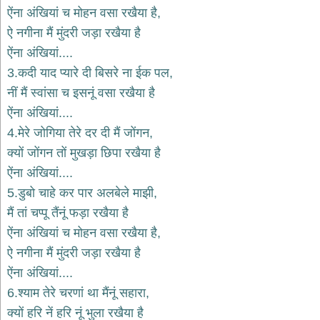
भजन
ऐंना अंखियां च मोहन वसा रखैया है,
hanuman
ऐ नगीना मैं मुंदरी जड़ा रखैया है
bhajans
ऐंना अंखियां....
साईं
3.कदी याद प्यारे दी बिसरे ना ईक पल,
भजन
sai
नीं मैं स्वांसा च इसनूं वसा रखैया है
bhajans
ऐंना अंखियां....
जैन
4.मेरे जोगिया तेरे दर दी मैं जोंगन,
भजन
jain
क्यों जोंगन तों मुखड़ा छिपा रखैया है
bhajans
ऐंना अंखियां....
दुर्गा
5.डुबो चाहे कर पार अलबेले माझी,
भजन
मैं तां चप्पू तैंनूं फड़ा रखैया है
durga
bhajans
ऐंना अंखियां च मोहन वसा रखैया है,
गणेश
ऐ नगीना मैं मुंदरी जड़ा रखैया है
भजन
ऐंना अंखियां....
ganesh
bhajans
6.श्याम तेरे चरणां था मैंनूं सहारा,
राम
क्यों हरि नें हरि नूं भुला रखैया है