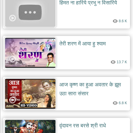
हिमत ना हारिये प्रभु न विसारिये
देश
भक्ति
8.6 K
भजन
patriotic
bhajans
खाटू
तेरी शरण में आया हु श्याम
श्याम
भजन
khatu
13.7 K
shaym
bhajans
रानी
आज कृष्ण का हुआ अवतार के झूम
सती
दादी
उठा सारा संसार
भजन
rani
6.8 K
sati
dadi
bhajans
बावा
वृंदावन रस बरसे श्री राधे
लाल