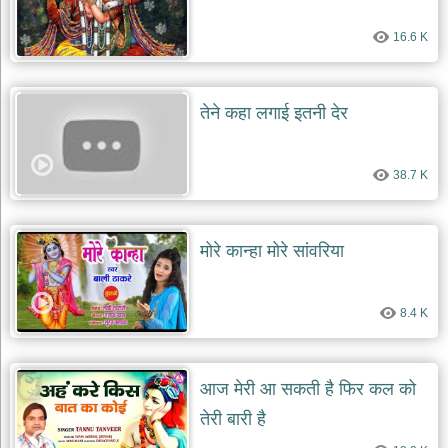
दयाल
भजन
16.6 K
bawa
lal
dayal
bhajans
तेने कहा लगाई इतनी देर
शनि
देव
भजन
38.7 K
shani
dev
bhajans
आज
मोरे कान्हा मोरे सांवरिया
का
भजन
bhajan
8.4 K
of
the
day
भजन
आज मेरी आ सकती है फिर कल को
जोड़ें
add
तेरी बारी है
bhajans