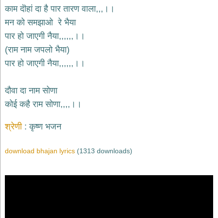
भजन
काम दॊहां दा है पार तारण वाला,,,।।
raam
bhajans
मन को समझाओ रे भैया
गुरुदेव
पार हो जाएगी नैया,,,,,,।।
भजन
(राम नाम जपलो भैया)
gurudev
bhajans
पार हो जाएगी नैया,,,,,,।।
विविध
भजन
दौवा दा नाम सोणा
miscellaneous
bhajans
कोई कहै राम सोणा,,,,।।
विष्णु
श्रेणी
कृष्ण भजन
भजन
vishnu
bhajans
download bhajan lyrics
(1313 downloads)
बाबा
बालक
नाथ
भजन
baba
balak
nath
bhajans