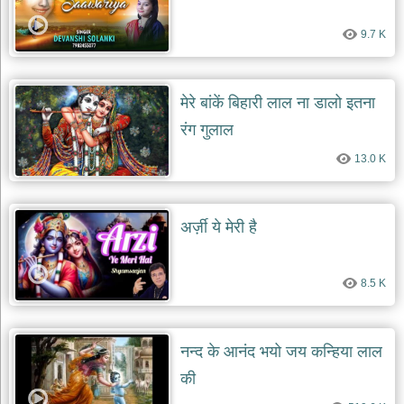
दयाल
भजन
9.7 K
bawa
lal
dayal
bhajans
मेरे बांकें बिहारी लाल ना डालो इतना
शनि
देव
रंग गुलाल
भजन
13.0 K
shani
dev
bhajans
आज
अर्ज़ी ये मेरी है
का
भजन
bhajan
of
8.5 K
the
day
भजन
नन्द के आनंद भयो जय कन्हिया लाल
जोड़ें
add
की
bhajans