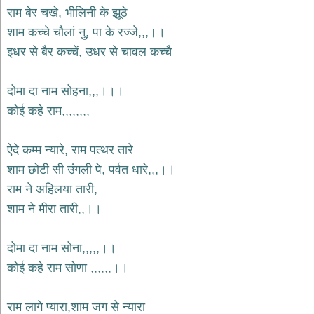
भजन
राम बेर चखे, भीलिनी के झू़ठे
hanuman
शाम कच्चे चौलां नु, पा के रज्जे,,,।।
bhajans
इधर से बैर कच्चें, उधर से चावल कच्चै
साईं
भजन
sai
दोमा दा नाम सोहना,,,।।।
bhajans
कोई कहे राम,,,,,,,,
जैन
भजन
jain
ऐदे कम्म न्यारे, राम पत्थर तारे
bhajans
शाम छोटी सी उंगली पे, पर्वत धारे,,,।।
दुर्गा
राम ने अहिलया तारी,
भजन
शाम ने मीरा तारी,,।।
durga
bhajans
गणेश
दोमा दा नाम सोना,,,,,।।
भजन
कोई कहे राम सोणा ,,,,,,।।
ganesh
bhajans
राम
राम लागे प्यारा,शाम जग से न्यारा