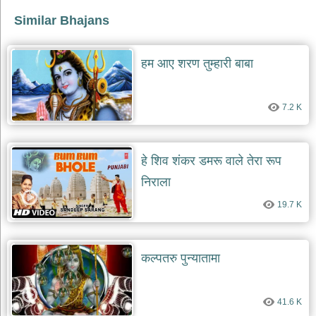
Similar Bhajans
देश
भक्ति
भजन
हम आए शरण तुम्हारी बाबा
patriotic
bhajans
खाटू
7.2 K
श्याम
भजन
khatu
shaym
हे शिव शंकर डमरू वाले तेरा रूप
bhajans
निराला
रानी
सती
19.7 K
दादी
भजन
rani
sati
कल्पतरु पुन्यातामा
dadi
bhajans
बावा
41.6 K
लाल