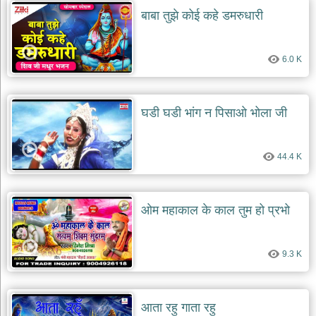
बाबा तुझे कोई कहे डमरुधारी
6.0 K
घडी घडी भांग न पिसाओ भोला जी
44.4 K
ओम महाकाल के काल तुम हो प्रभो
9.3 K
आता रहु गाता रहु