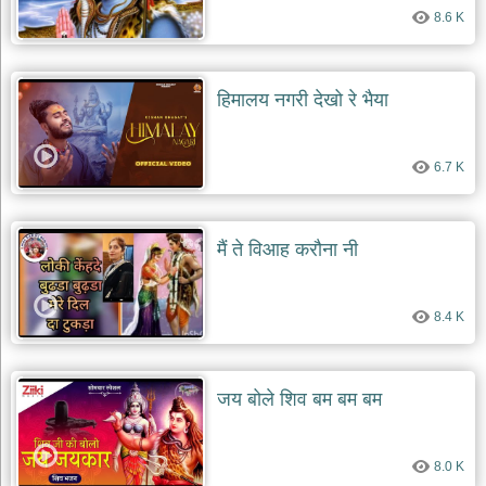
8.6 K
हिमालय नगरी देखो रे भैया
6.7 K
मैं ते विआह करौना नी
8.4 K
जय बोले शिव बम बम बम
8.0 K