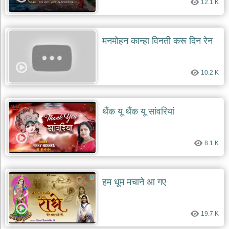
12.1 K
दयाल
भजन
bawa
lal
dayal
मनमोहन कान्हा विनती करू दिन रेन
bhajans
शनि
देव
10.2 K
भजन
shani
dev
bhajans
थैंक यू थैंक यू सांवरियां
आज
का
8.1 K
भजन
bhajan
of
the
day
हम धूम मचाने आ गए
भजन
जोड़ें
add
19.7 K
bhajans