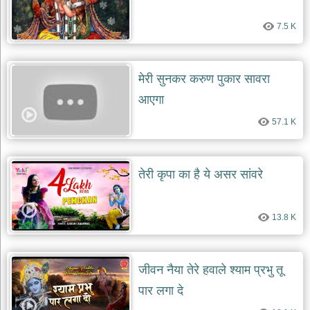
देश
7.5 K
भक्ति
भजन
patriotic
bhajans
मेरी सुनकर करुण पुकार सावरा
खाटू
आएगा
श्याम
57.1 K
भजन
khatu
shaym
bhajans
तेरी कृपा का है ये असर सांवरे
रानी
सती
दादी
13.8 K
भजन
rani
sati
dadi
bhajans
जीवन नैया तेरे हवाले श्याम प्रभु तू
बावा
पार लगा दे
लाल