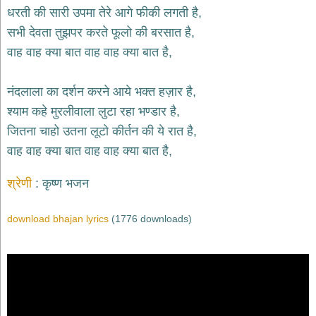
भजन
धरती की सारी उपमा तेरे आगे फीकी लगती है,
hanuman
सभी देवता तुझपर करते फूलो की बरसात है,
bhajans
वाह वाह क्या बात वाह वाह क्या बात है,
साईं
भजन
sai
नंदलाला का दर्शन करने आये भक्त हज़ार है,
bhajans
श्याम कहे मुरलीवाला लुटा रहा भण्डार है,
जैन
जितना चाहो उतना लूटो कीर्तन की ये रात है,
भजन
jain
वाह वाह क्या बात वाह वाह क्या बात है,
bhajans
दुर्गा
श्रेणी
कृष्ण भजन
भजन
durga
bhajans
download bhajan lyrics
(1776 downloads)
गणेश
भजन
ganesh
bhajans
राम