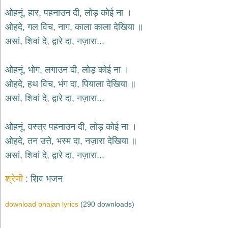
ओहनूं, हार, पहनाउन दी, लोड़ कोई ना ।
देश
ओहदे, गल विच, नाग, काला काला देखिया ॥
भक्ति
भजन
असां, शिवां दे, द्वारे दा, नज़ारा...
patriotic
bhajans
ओहनूं, भोग, लगाउन दी, लोड़ कोई ना ।
खाटू
श्याम
ओहदे, हथ विच, भंग दा, पियाला देखिया ॥
भजन
असां, शिवां दे, द्वारे दा, नज़ारा...
khatu
shaym
bhajans
ओहनूं, वस्त्र पहनाउन दी, लोड़ कोई ना ।
रानी
ओहदे, तन उत्ते, भस्म दा, नज़ारा देखिया ॥
सती
असां, शिवां दे, द्वारे दा, नज़ारा...
दादी
भजन
rani
श्रेणी
शिव भजन
sati
dadi
bhajans
download bhajan lyrics
(290 downloads)
बावा
लाल