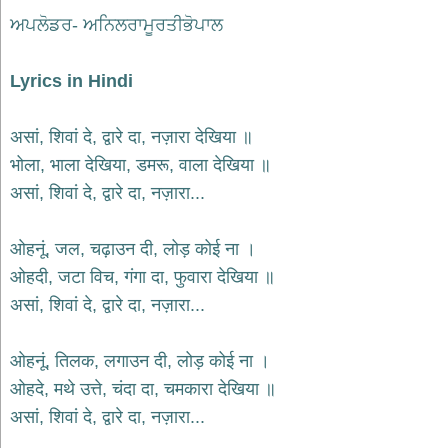
भजन
raam
ਅਪਲੋਡਰ- ਅਨਿਲਰਾਮੂਰਤੀਭੋਪਾਲ
bhajans
गुरुदेव
Lyrics in Hindi
भजन
gurudev
bhajans
असां, शिवां दे, द्वारे दा, नज़ारा देखिया ॥
विविध
भोला, भाला देखिया, डमरू, वाला देखिया ॥
भजन
असां, शिवां दे, द्वारे दा, नज़ारा...
miscellaneous
bhajans
विष्णु
ओहनूं, जल, चढ़ाउन दी, लोड़ कोई ना ।
भजन
ओहदी, जटा विच, गंगा दा, फुवारा देखिया ॥
vishnu
bhajans
असां, शिवां दे, द्वारे दा, नज़ारा...
बाबा
बालक
ओहनूं, तिलक, लगाउन दी, लोड़ कोई ना ।
नाथ
ओहदे, मथे उत्ते, चंदा दा, चमकारा देखिया ॥
भजन
baba
असां, शिवां दे, द्वारे दा, नज़ारा...
balak
nath
bhajans