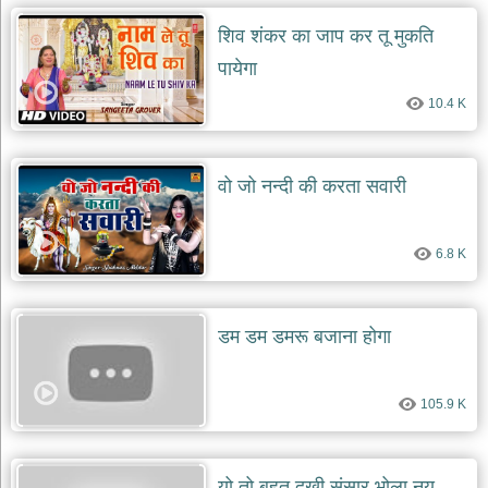
शिव शंकर का जाप कर तू मुकति
पायेगा
10.4 K
वो जो नन्दी की करता सवारी
6.8 K
डम डम डमरू बजाना होगा
105.9 K
यो तो बहुत दुखी संसार भोला नयु