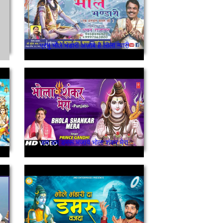
प्रभु भोले भंडारी अज़ाब है लीला न्यारी
डम डम डमरू भजाये भोला शंकर मेरा