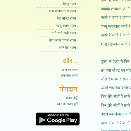
फिर तेरे भक्तों पे विपद
विष्णु भजन
महादेव तत्काल जागो र
बाबा बालक नाथ भजन
जागो रे जागो रे जागो र
देश भक्ति भजन
खाटू श्याम भजन
शम्भू महाकाल जागो रे
रानी सती दादी भजन
जागो रे जागो रे जागो र
बावा लाल दयाल भजन
शम्भू महाकाल जागो र
शनि देव भजन
और...
दूषण से दैत्यों ने फि
आज का भजन
छा गया संकट का घोर 
लोकप्रिय भजन
डोले रे मजधार सत्य क
योगदान
आओ सदाशिव बनके खे
फिर तेरे जीवों पे छाने
भजन जोड़ें
आज का भजन चुनें
फिर तेरे जीवों पे छाने
कष्टों का जंजाल जागो
जागो रे जागो रे जागो र