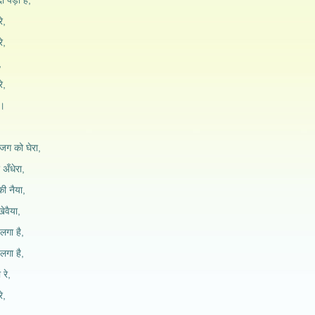
ा पड़ी है,
े,
े,
,
े,
े।
र जग को घेरा,
अँधेरा,
ी नैया,
वैया,
 लगा है,
 लगा है,
 रे,
े,