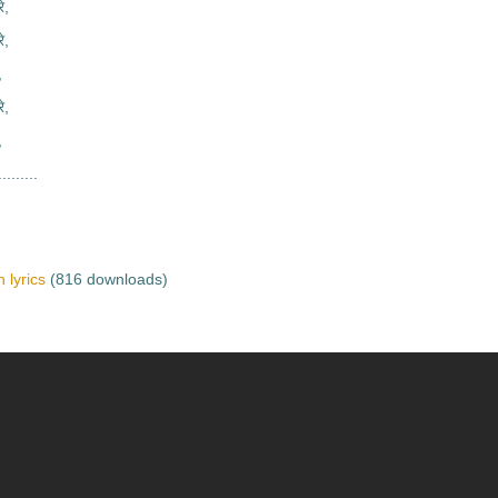
े,
े,
,
े,
,
........
 lyrics
(816 downloads)