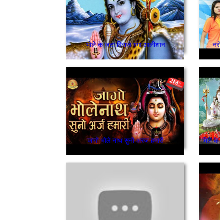
भोले के जटा विराजे गंगा आलीशान
नस
जागो भोले नाथ सुनो अरज हमारी
मिले के