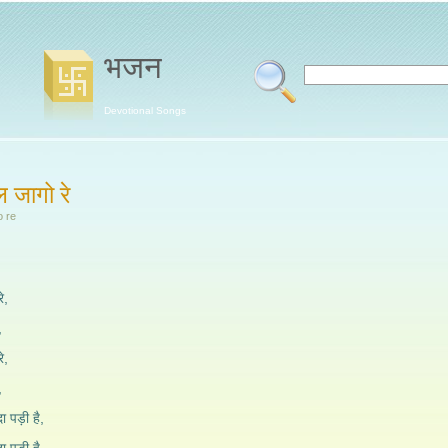
भजन
Devotional Songs
ल जागो रे
 re
े,
,
े,
,
ा पड़ी है,