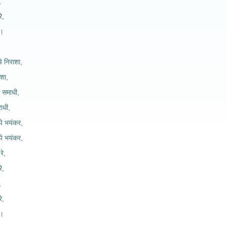
,
े,
े।
े निराशा,
ाशा,
ी समाधी,
राधी,
 पे भयंकर,
 पे भयंकर,
रे,
े,
,
े,
े।