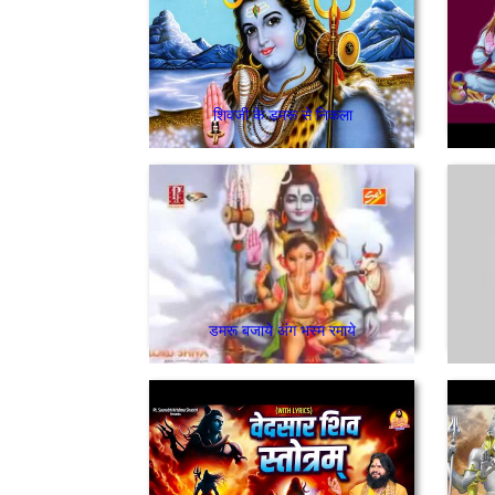
शिवजी के डमरू से निकला
डमरू बजाये अंग भस्म रमाये