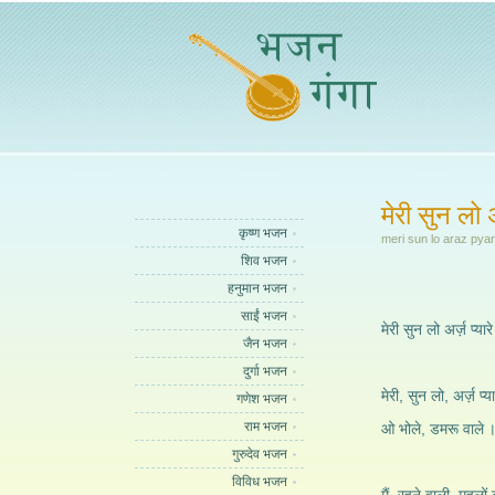
मेरी सुन लो 
कृष्ण भजन
meri sun lo araz pya
शिव भजन
हनुमान भजन
साईं भजन
मेरी सुन लो अर्ज़ प्यारे
जैन भजन
दुर्गा भजन
मेरी, सुन लो, अर्ज़ प्या
गणेश भजन
राम भजन
ओ भोले, डमरू वाले 
गुरुदेव भजन
विविध भजन