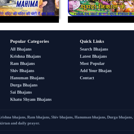
ेरे मंदिर की मंदिर की घंटी मैं बन जाऊ
भोला बन जाओ जनानी घूंघट निकाल के
Popular Categories
Quick Links
All Bhajans
Search Bhajans
Krishna Bhajans
Latest Bhajans
Ram Bhajans
Most Popular
Shiv Bhajans
Add Your Bhajan
Hanuman Bhajans
Contact
Durga Bhajans
Sai Bhajans
Khatu Shyam Bhajans
Krishna bhajans, Ram bhajans, Shiv bhajans, Hanuman bhajans, Durga bhajans,
 kirtan and daily prayer.