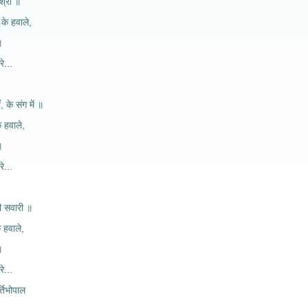
िश्री ॥
 के हवाले,
॥
रे...
, के संग में ॥
के हवाले,
॥
रे...
की सवारी ॥
े हवाले,
॥
रे...
तिभोपाल