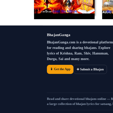
वेदसार शिव स्तोत्रम
शिव त
BhajanGanga
BhajanGanga.com is a devotional platform
for reading and sharing bhajans. Explore
lyrics of Krishna, Ram, Shiv, Hanuman,
Durga, Sai and many more.
📱 Get the App
➕ Submit a Bhajan
Read and share devotional bhajans online — 
a large collection of bhajan lyrics for satsang,