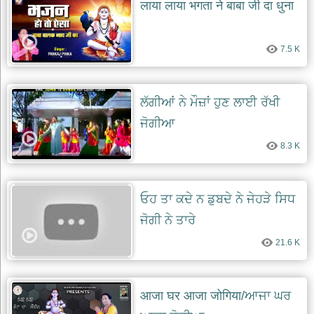
लाया लाया भगता ने बाबा जी दा धुना
7.5 K
ਲੱਗੀਆਂ ਨੇ ਮੌਜ਼ਾਂ ਹੁਣ ਲਾਈ ਰੱਖੀ
ਜੋਗੀਆ
8.3 K
ਓਹ ਤਾ ਕਦੇ ਨ ਡੁਬਦੇ ਨੇ ਜੇਹੜੇ ਸਿਧ
ਜੋਗੀ ਨੇ ਤਾਰੇ
21.6 K
आजा घर आजा जोगिया/ਆਜਾ ਘਰ