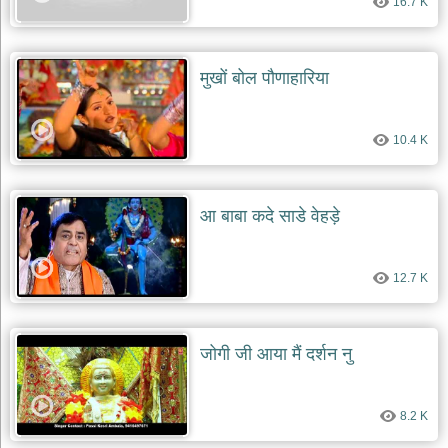
16.7 K
मुखों बोल पौणाहारिया
10.4 K
आ बाबा कदे साडे वेहड़े
12.7 K
जोगी जी आया मैं दर्शन नु
8.2 K