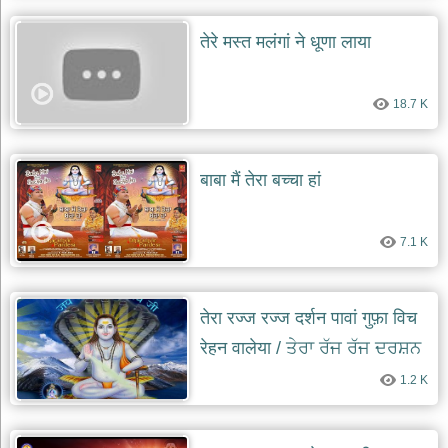
तेरे मस्त मलंगां ने धूणा लाया
18.7 K
बाबा मैं तेरा बच्चा हां
7.1 K
तेरा रज्ज रज्ज दर्शन पावां गुफ़ा विच
रेहन वालेया / ਤੇਰਾ ਰੱਜ ਰੱਜ ਦਰਸ਼ਨ
ਪਾਵਾਂ ਗੁਫ਼ਾ ਵਿੱਚ ਰਹਿਣ ਵਾਲਿਆ
1.2 K