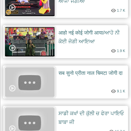
ਆਜਾ ਜੋਗੀਆ
1.7 K
आहो नई कोई जोगी आया/ਆਹੋ ਨੀ
ਕੋਈ ਜੋਗੀ ਆਇਆ
1.9 K
सब सुनो प्रीता नाल चिमटा जोगी दा
9.1 K
ਸਾਡੀ ਕਖਾਂ ਦੀ ਕੁੱਲੀ ਚ ਫੇਰਾ ਪਾਇਓ
ਬਾਬਾ ਜੀ