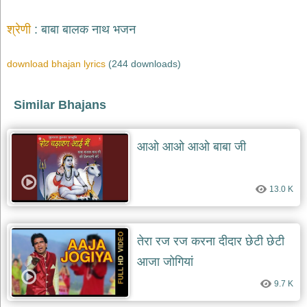
श्रेणी
बाबा बालक नाथ भजन
download bhajan lyrics
(244 downloads)
Similar Bhajans
आओ आओ आओ बाबा जी
13.0 K
तेरा रज रज करना दीदार छेटी छेटी
आजा जोगियां
9.7 K