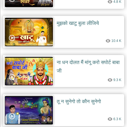
4.8 K
दयाल
भजन
bawa
lal
dayal
मुझको खाटू बुला लीजिये
bhajans
शनि
देव
10.4 K
भजन
shani
dev
bhajans
ना धन दोलत मैं मांगू करो सपोर्ट बाबा
आज
जी
का
भजन
9.3 K
bhajan
of
the
day
तू न सुनेगो तो कौन सुनेगो
भजन
जोड़ें
add
6.3 K
bhajans