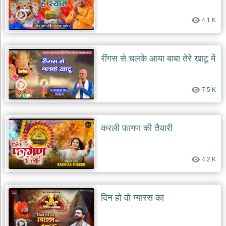
देश
4.1 K
भक्ति
भजन
patriotic
bhajans
रींगस से चलके आया बाबा तेरे खाटू में
खाटू
श्याम
7.5 K
भजन
khatu
shaym
bhajans
करली फागण की तैयारी
रानी
सती
दादी
4.2 K
भजन
rani
sati
dadi
bhajans
दिन हो वो ग्यारस का
बावा
लाल