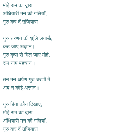
भजन
मोहे राम का द्वारा
raam
bhajans
अंधियारी मन की गलियाँ,
गुरुदेव
गुरु कर दें उजियारा
भजन
gurudev
bhajans
गुरु चरणन की धूलि लगाऊँ,
विविध
कट जाए अज्ञान।
भजन
गुरु कृपा से मिल जाए मोहे,
miscellaneous
bhajans
राम नाम पहचान॥
विष्णु
भजन
तन मन अर्पण गुरु चरणों में,
vishnu
bhajans
अब न कोई अज्ञान॥
बाबा
बालक
गुरु बिना कौन दिखाए,
नाथ
मोहे राम का द्वारा
भजन
अंधियारी मन की गलियाँ,
baba
balak
गुरु कर दें उजियारा
nath
bhajans