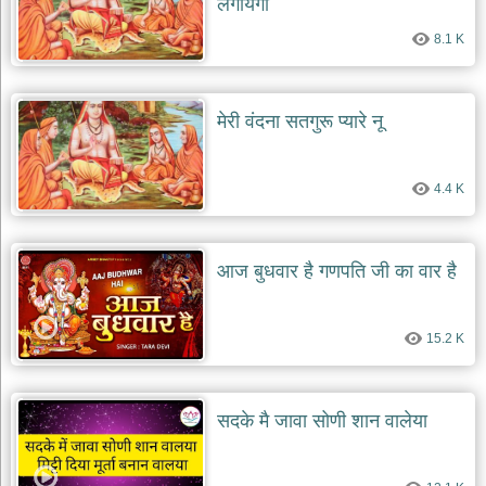
लगायेगा
8.1 K
मेरी वंदना सतगुरू प्यारे नू
4.4 K
आज बुधवार है गणपति जी का वार है
15.2 K
सदके मै जावा सोणी शान वालेया