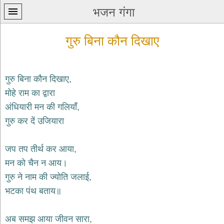
भजन गंगा
गुरु बिना कौन दिखाए
गुरु बिना कौन दिखाए,
मोहे राम का द्वारा
प्रथम
अंधियारी मन की गलियाँ,
पन्ना
home
गुरु कर दें उजियारा
कृष्ण
भजन
जप तप तीर्थ कर आया,
krishna
bhajans
मन को चैन न आय।
गुरु ने नाम की ज्योति जलाई,
शिव
भजन
भटका पंथ बताय॥
shiv
bhajans
अब समझ आया जीवन सारा,
हनुमान