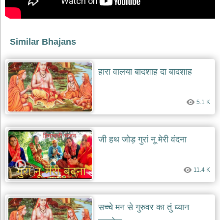
दयाल
भजन
bawa
lal
dayal
Similar Bhajans
bhajans
शनि
देव
हारा वालया बादशाह दा बादशाह
भजन
shani
dev
bhajans
5.1 K
आज
का
भजन
जी हथ जोड़ गुरां नू मेरी वंदना
bhajan
of
the
day
11.4 K
भजन
जोड़ें
add
सच्चे मन से गुरुवर का तुं ध्यान
bhajans