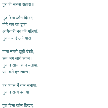
भजन
गुरु ही सच्चा सहारा॥
hanuman
bhajans
गुरु बिना कौन दिखाए,
साईं
मोहे राम का द्वारा
भजन
sai
अंधियारी मन की गलियाँ,
bhajans
गुरु कर दें उजियारा
जैन
भजन
jain
माया नगरी झूठी देखी,
bhajans
सब जग लागे स्वप्न।
दुर्गा
गुरु ने साचा ज्ञान बताया,
भजन
राम बसे हर श्वास॥
durga
bhajans
गणेश
हर श्वास में नाम समाया,
भजन
गुरु ने सत्य बताया॥
ganesh
bhajans
राम
गुरु बिना कौन दिखाए,