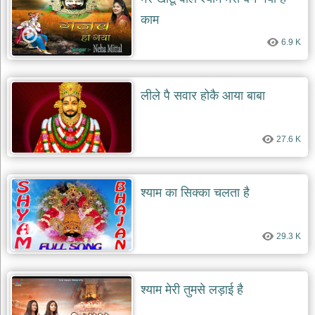
दयाल
काम
भजन
bawa
6.9 K
lal
dayal
bhajans
शनि
लीले पै सवार होकै आया बाबा
देव
भजन
shani
dev
27.6 K
bhajans
आज
का
श्याम का सिक्का चलता है
भजन
bhajan
of
the
29.3 K
day
भजन
जोड़ें
श्याम मेरी तुमसे लड़ाई है
add
bhajans