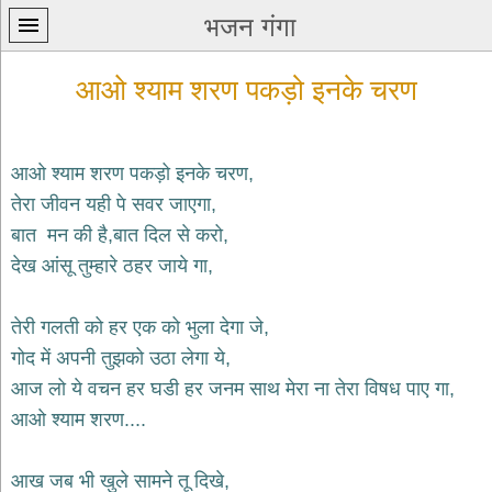
भजन गंगा
आओ श्याम शरण पकड़ो इनके चरण
आओ श्याम शरण पकड़ो इनके चरण,
तेरा जीवन यही पे सवर जाएगा,
प्रथम
बात मन की है,बात दिल से करो,
पन्ना
home
देख आंसू तुम्हारे ठहर जाये गा,
कृष्ण
भजन
तेरी गलती को हर एक को भुला देगा जे,
krishna
bhajans
गोद में अपनी तुझको उठा लेगा ये,
आज लो ये वचन हर घडी हर जनम साथ मेरा ना तेरा विषध पाए गा,
शिव
भजन
आओ श्याम शरण....
shiv
bhajans
आख जब भी खुले सामने तू दिखे,
हनुमान