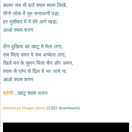
भजन
कलम जब भी चले श्याम श्याम लिखे,
hanuman
तीनो लोक में तुम सनाधानी पड़ा,
bhajans
हर मुसीबत में ये तेरे आगे खड़ा,
साईं
आओ श्याम शरण
भजन
sai
bhajans
दीन दुखिया का खाटू में मेला लगा,
जैन
सब मिला दवार पे सब अन्बेला लगा,
भजन
jain
खिले मन के सुमन मिला चैन और अमन,
bhajans
श्याम से प्रेम से दिल ये भर जाये गा,
दुर्गा
आओ श्याम शरण
भजन
durga
bhajans
श्रेणी
खाटू श्याम भजन
गणेश
भजन
download bhajan lyrics
(1302 downloads)
ganesh
bhajans
राम