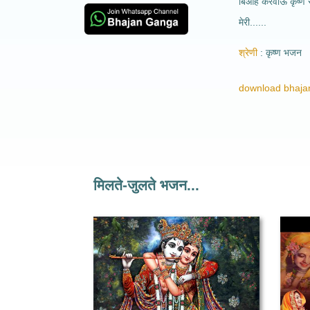
बिआह करवाऊ कृष्ण स
मेरी......
श्रेणी
कृष्ण भजन
download bhajan
मिलते-जुलते भजन...