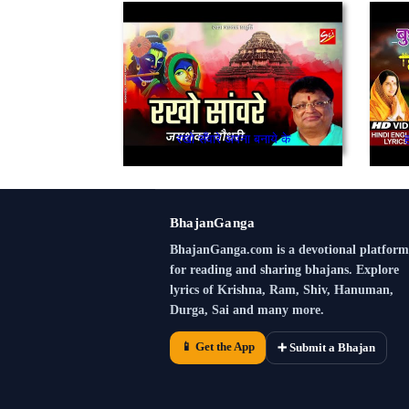
रखो सँवारे अपना बनाये के
BhajanGanga
BhajanGanga.com is a devotional platform
for reading and sharing bhajans. Explore
lyrics of Krishna, Ram, Shiv, Hanuman,
Durga, Sai and many more.
📱 Get the App
➕ Submit a Bhajan