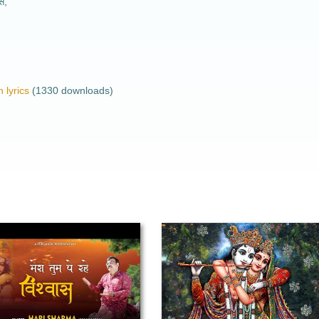
े,
 lyrics
(1330 downloads)