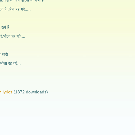
ै,नंदी भी गओ श्र्रंगी भी गओ है
ा रे ,शिव रह गऐ.....
रहो है
 रे,भोला रह गऐ....
 धारो
े,भोला रह गऐ...
 lyrics
(1372 downloads)