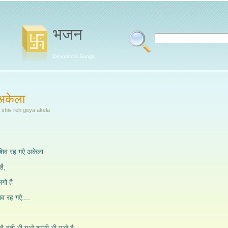
भजन
Devotional Songs
अकेला
e shiv reh geya akela
 शिव रह गऐ अकेला
है,
लगो है
शिव रह गऐ....