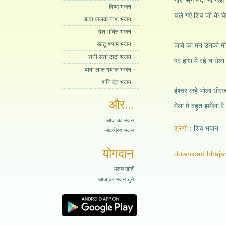
गौरा संग नंदी भी गओ ह
विष्णु भजन
चले गऐ शिव जी के चेल
बाबा बालक नाथ भजन
देश भक्ति भजन
खाटू श्याम भजन
जाबे का मन उनको मी 
रानी सती दादी भजन
पर हाथ मे रहे न धेला
बावा लाल दयाल भजन
शनि देव भजन
ईश्वर कहे भोला धीरज
और...
मेला मे बहुत झमेला र
आज का भजन
श्रेणी
शिव भजन
लोकप्रिय भजन
योगदान
download bhajan
भजन जोड़ें
आज का भजन चुनें