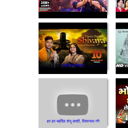
शंभू इक तु ही तू
नमो नमः शिवाय
हर हर महाँदेव शंभू काशी, विश्वनाथ गंगे