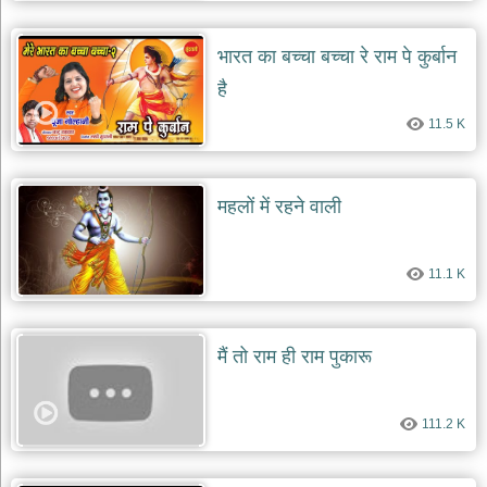
दयाल
भजन
भारत का बच्चा बच्चा रे राम पे कुर्बान
bawa
lal
dayal
है
bhajans
11.5 K
शनि
देव
भजन
shani
महलों में रहने वाली
dev
bhajans
आज
11.1 K
का
भजन
bhajan
of
मैं तो राम ही राम पुकारू
the
day
भजन
111.2 K
जोड़ें
add
bhajans