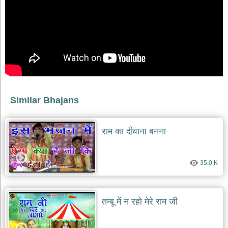
भजन
raam
bhajans
गुरुदेव
भजन
gurudev
bhajans
विविध
भजन
Similar Bhajans
miscellaneous
bhajans
विष्णु
राम का दीवाना बनना
भजन
vishnu
bhajans
35.0 K
बाबा
बालक
नाथ
भजन
तम्बू में न रहो मेरे राम जी
baba
balak
nath
bhajans