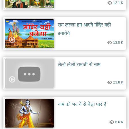
12.1 K
देश
भक्ति
भजन
राम लल्ला हम आएंगे मंदिर वही
patriotic
bhajans
बनायेगे
खाटू
13.0 K
श्याम
भजन
khatu
shaym
लेलो लेलो रामजी रो नाम
bhajans
रानी
सती
23.8 K
दादी
भजन
rani
sati
नाम को भजने से बेड़ा पार है
dadi
bhajans
बावा
8.6 K
लाल