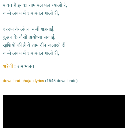
भजन
पावन है इनका नाम पल पल ध्याओ रे,
hanuman
जन्मे अवध में राम मंगल गाओ री,
bhajans
साईं
दरस्थ के अंगना बजी शहनाई,
भजन
sai
दुल्हन के जैसी अयोध्या सजाई,
bhajans
खुशियों की है ये शाम दीप जलाओ री
जैन
जन्मे अवध में राम मंगल गाओ री,
भजन
jain
bhajans
श्रेणी
राम भजन
दुर्गा
भजन
download bhajan lyrics
(1545 downloads)
durga
bhajans
गणेश
भजन
ganesh
bhajans
राम