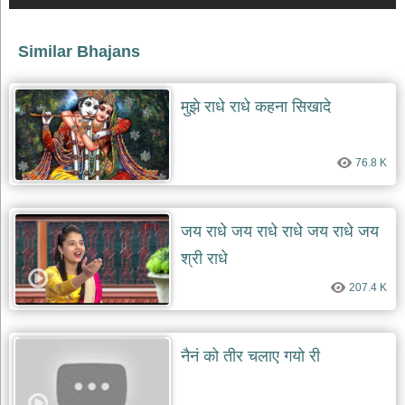
देश
भक्ति
Similar Bhajans
भजन
patriotic
bhajans
मुझे राधे राधे कहना सिखादे
खाटू
श्याम
76.8 K
भजन
khatu
shaym
bhajans
जय राधे जय राधे राधे जय राधे जय
रानी
सती
श्री राधे
दादी
207.4 K
भजन
rani
sati
dadi
bhajans
नैनं को तीर चलाए गयो री
बावा
लाल