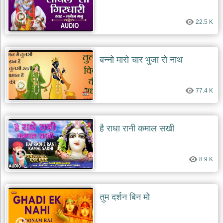
22.5 K
बन्नो मारो चार भुजा रो नाथ
77.4 K
है राधा रानी कमाल सखी
8.9 K
तुम दर्शन बिन मो