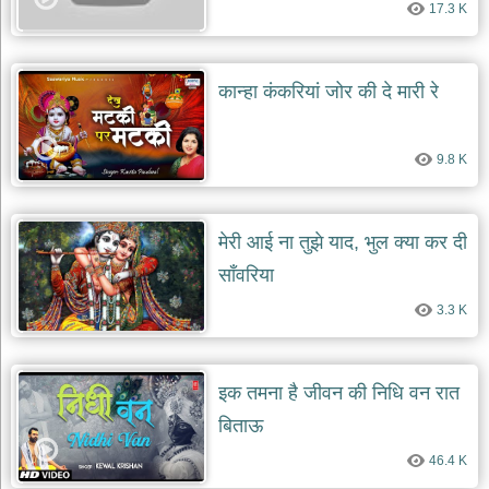
दयाल
17.3 K
भजन
bawa
lal
dayal
कान्हा कंकरियां जोर की दे मारी रे
bhajans
शनि
देव
9.8 K
भजन
shani
dev
bhajans
मेरी आई ना तुझे याद, भुल क्या कर दी
आज
साँवरिया
का
भजन
3.3 K
bhajan
of
the
day
इक तमना है जीवन की निधि वन रात
भजन
बिताऊ
जोड़ें
add
46.4 K
bhajans