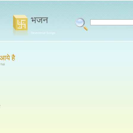
भजन
Devotional Songs
 आये है
hai
ी