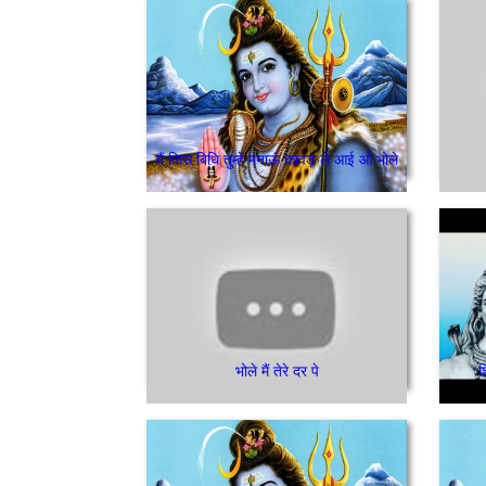
मैं किस बिधि तुम्हें मनाऊं कावड़ ले आई ओ भोले
भोले मैं तेरे दर पे
श