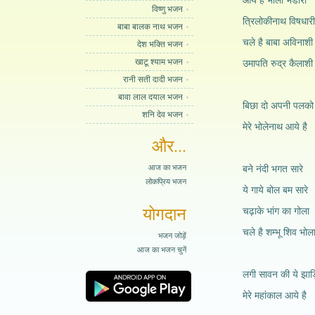
आये है भोला भंडारी
विष्णु भजन
त्रिलोकीनाथ विषधारी
बाबा बालक नाथ भजन
चले है बाबा अविनाशी
देश भक्ति भजन
खाटू श्याम भजन
उमापति रुद्र कैलाशी
रानी सती दादी भजन
बावा लाल दयाल भजन
बिछा दो अपनी पलको
शनि देव भजन
मेरे भोलेनाथ आये है
और...
आज का भजन
बने नंदी भगत सारे
लोकप्रिय भजन
ये गाये बोल बम सारे
योगदान
चढ़ाके भांग का गोला
चले है शम्भू शिव भोल
भजन जोड़ें
आज का भजन चुनें
लगी सावन की ये झाड़
मेरे महांकाल आये है