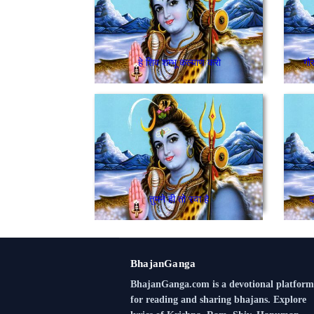
हे शिव शम्भू कल्याण करो
गौ
तुमने ही तो रचा है
द
BhajanGanga
BhajanGanga.com is a devotional platform
for reading and sharing bhajans. Explore