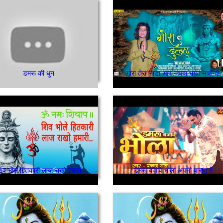
डमरू की धुन
गोरा तेरा लाडा आप नचदा भगत नचौन्दा
िव भोले हितकारी लाज राखो हमारी
डमरू बजावे भोला अपनी बारात में