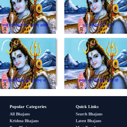
रा चली गई मायके भोले रह गए अकेले
ਘੋਟ ਮਲੰਗਾ ਪੀ ਲੈ ਬੂਟੀ
र का भिखारी शम्बू मुझे ठुकराना ना
हमको भूल नहीं जाना भोले जी
Popular Categories
Quick Links
All Bhajans
Search Bhajans
Krishna Bhajans
Latest Bhajans