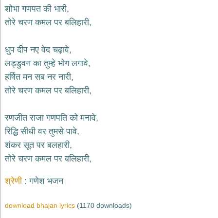
भजन
शोभा गणपत की भारी,
hanuman
तोरे चरण कमल पर बलिहारी,
bhajans
साईं
धुप दीप नए वेद चढ़ावे,
भजन
sai
लड्डुवन का तुम्हे भोग लगावे,
bhajans
हर्षित मन सब नर नारी,
जैन
तोरे चरण कमल पर बलिहारी,
भजन
jain
bhajans
रणजीत राजा गणपति को मनावे,
दुर्गा
रिद्धि सीधी वर तुमसे पावे,
भजन
शंकर सूत पर बलहारी,
durga
bhajans
तोरे चरण कमल पर बलिहारी,
गणेश
भजन
श्रेणी
गणेश भजन
ganesh
bhajans
download bhajan lyrics
(1170 downloads)
राम