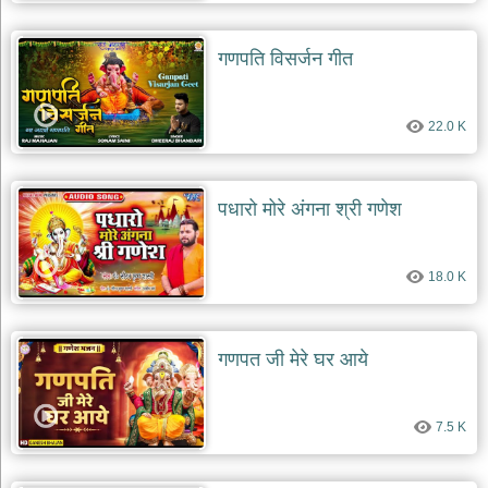
दयाल
भजन
bawa
गणपति विसर्जन गीत
lal
dayal
bhajans
22.0 K
शनि
देव
भजन
shani
पधारो मोरे अंगना श्री गणेश
dev
bhajans
आज
18.0 K
का
भजन
bhajan
of
the
गणपत जी मेरे घर आये
day
भजन
जोड़ें
7.5 K
add
bhajans