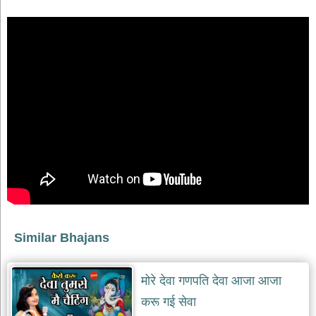
भजन
raam
bhajans
गुरुदेव
भजन
gurudev
bhajans
विविध
भजन
miscellaneous
bhajans
विष्णु
भजन
vishnu
bhajans
बाबा
Similar Bhajans
बालक
नाथ
भजन
मोरे देवा गणपति देवा आजा आजा
baba
balak
करू गई सेवा
nath
bhajans