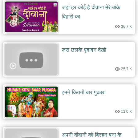
दयाल
जहां हर कोई है दीवाना मेरे बांके
भजन
bawa
बिहारी का
lal
dayal
bhajans
36.7 K
शनि
देव
ज़रा छलके वृदावन देखो
भजन
shani
dev
bhajans
25.7 K
आज
का
भजन
हमने कितनी बार पुकारा
bhajan
of
the
day
12.0 K
भजन
जोड़ें
add
bhajans
अपनी दीवानी को बिरहन बना के