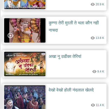
20.9 K
कुण्णा तेरी मुरली ते भला कौन नही
नाचदा
13.8 K
अखा नु उडीका तेरियां
9.4 K
वेखो वेखो होली नंदलाल खेलदे
11.4 K