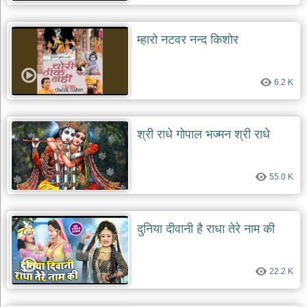
देश
भक्ति
म्हारो नटवर नन्द किशोर
भजन
patriotic
bhajans
6.2 K
खाटू
श्याम
भजन
श्री राधे गोपाल भज्मन श्री राधे
khatu
shaym
bhajans
55.0 K
रानी
सती
दादी
भजन
दुनिया दीवानी है राधा तेरे नाम की
rani
sati
dadi
bhajans
22.2 K
बावा
लाल