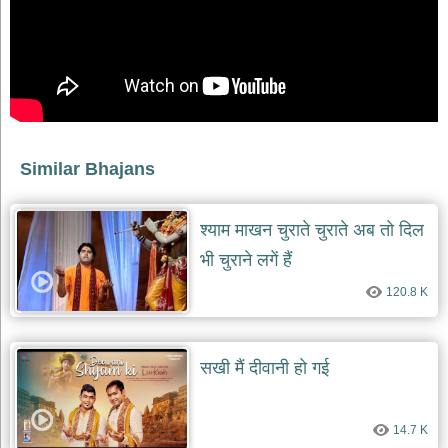
भजन
raam
bhajans
गुरुदेव
भजन
gurudev
bhajans
विविध
Similar Bhajans
भजन
miscellaneous
bhajans
श्याम माखन चुराते चुराते अब तो दिल
विष्णु
भी चुराने लगें हैं
भजन
vishnu
120.8 K
bhajans
बाबा
बालक
सखी मैं दीवानी हो गई
नाथ
भजन
baba
balak
14.7 K
nath
bhajans