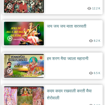
देश
12.2 K
भक्ति
भजन
patriotic
bhajans
जय जय जय माता सरस्वती
खाटू
श्याम
8.2 K
भजन
khatu
shaym
bhajans
हम शरण मैया ज्वाला महारानी
रानी
सती
दादी
6.5 K
भजन
rani
sati
dadi
bhajans
कदम कदम रखवाली करती मैया
बावा
शेरोवाली
लाल