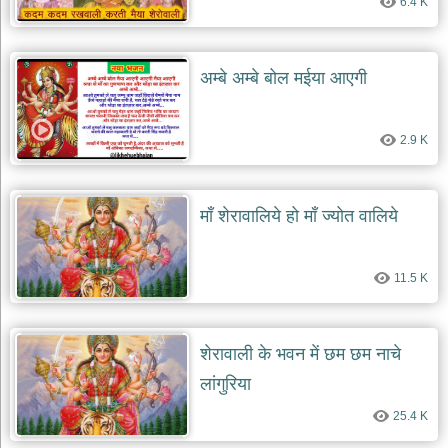
6.4 K
दयाल
भजन
bawa
lal
dayal
अम्बे अम्बे बोल मईया आएगी
bhajans
शनि
देव
2.9 K
भजन
shani
dev
bhajans
माँ शेरावालिये हो माँ ज्योत वालिये
आज
का
11.5 K
भजन
bhajan
of
the
day
शेरावाली के भवन में छम छम नाचे
भजन
लांगुरिया
जोड़ें
add
25.4 K
bhajans