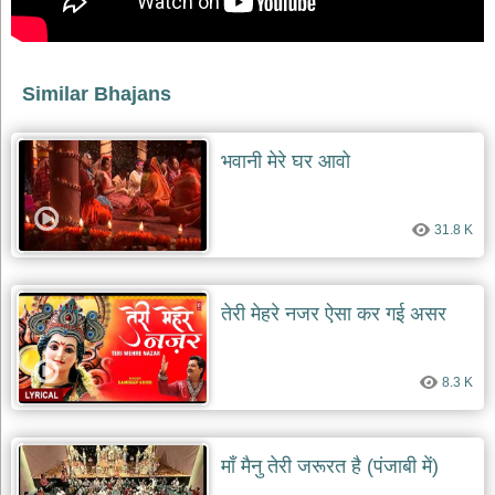
भजन
raam
bhajans
गुरुदेव
Similar Bhajans
भजन
gurudev
bhajans
भवानी मेरे घर आवो
विविध
भजन
miscellaneous
bhajans
31.8 K
विष्णु
भजन
तेरी मेहरे नजर ऐसा कर गई असर
vishnu
bhajans
बाबा
8.3 K
बालक
नाथ
भजन
baba
माँ मैनु तेरी जरूरत है (पंजाबी में)
balak
nath
bhajans