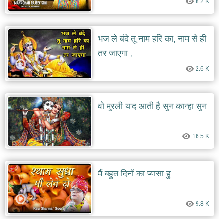
8.2 K
दयाल
भजन
bawa
lal
dayal
भज ले बंदे तू नाम हरि का, नाम से ही
bhajans
तर जाएगा ,
शनि
देव
2.6 K
भजन
shani
dev
bhajans
वो मुरली याद आती है सुन कान्हा सुन
आज
का
16.5 K
भजन
bhajan
of
the
day
मैं बहुत दिनों का प्यासा हु
भजन
जोड़ें
add
9.8 K
bhajans