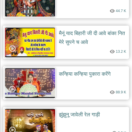
देश
44.7 K
भक्ति
भजन
patriotic
bhajans
मैनूं याद बिहारी जी दी आवे बांका नित
मेरे सुपने च आवे
खाटू
श्याम
13.2 K
भजन
khatu
shaym
bhajans
कन्हिया कन्हिया पुकारा करेंगे
रानी
सती
दादी
88.9 K
भजन
rani
sati
dadi
bhajans
झुंझुनू जावेली रेल गाड़ी
बावा
लाल