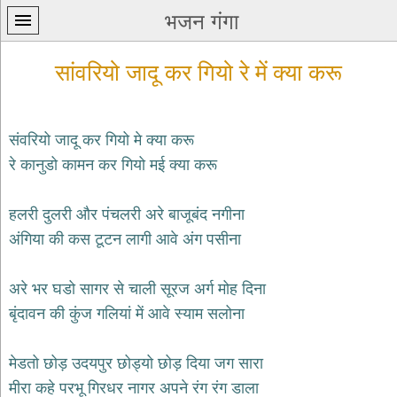
भजन गंगा
सांवरियो जादू कर गियो रे में क्या करू
संवरियो जादू कर गियो मे क्या करू
रे कानुडो कामन कर गियो मई क्या करू
प्रथम
पन्ना
home
हलरी दुलरी और पंचलरी अरे बाजूबंद नगीना
कृष्ण
अंगिया की कस टूटन लागी आवे अंग पसीना
भजन
krishna
bhajans
अरे भर घडो सागर से चाली सूरज अर्ग मोह दिना
बृंदावन की कुंज गलियां में आवे स्याम सलोना
शिव
भजन
shiv
मेडतो छोड़ उदयपुर छोड्यो छोड़ दिया जग सारा
bhajans
मीरा कहे परभू गिरधर नागर अपने रंग रंग डाला
हनुमान