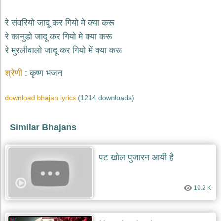
भजन
hanuman
रे संवरियो जादू कर गियो मे क्या करू
bhajans
रे कानुडो जादू कर गियो मे क्या करू
साईं
रे मुरलीवालो जादू कर गियो में क्या करू
भजन
sai
bhajans
श्रेणी
कृष्ण भजन
जैन
भजन
download bhajan lyrics
(1214 downloads)
jain
bhajans
दुर्गा
Similar Bhajans
भजन
durga
bhajans
पट खोल पुजारन आयी है
गणेश
भजन
19.2 K
ganesh
bhajans
राम