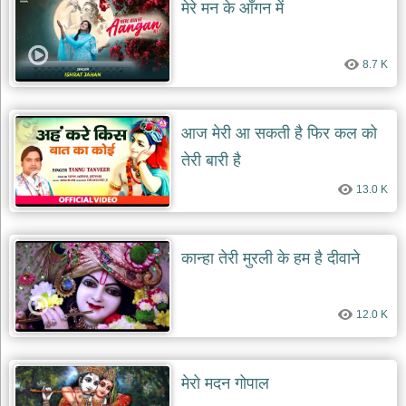
भजन
मेरे मन के आँगन में
raam
bhajans
गुरुदेव
8.7 K
भजन
gurudev
bhajans
आज मेरी आ सकती है फिर कल को
विविध
तेरी बारी है
भजन
miscellaneous
bhajans
13.0 K
विष्णु
भजन
कान्हा तेरी मुरली के हम है दीवाने
vishnu
bhajans
बाबा
12.0 K
बालक
नाथ
भजन
baba
मेरो मदन गोपाल
balak
nath
bhajans