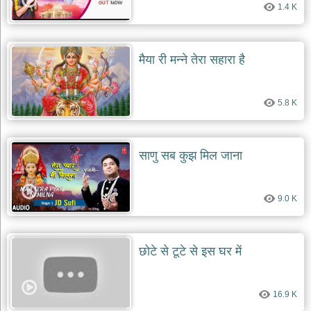
1.4 K
देश
भक्ति
भजन
मैया री मन्ने तेरा सहारा है
patriotic
bhajans
खाटू
5.8 K
श्याम
भजन
khatu
shaym
साणु सब कुझ मिल जाना
bhajans
रानी
सती
9.0 K
दादी
भजन
rani
sati
छोटे से टूटे से इस घर में
dadi
bhajans
बावा
16.9 K
लाल