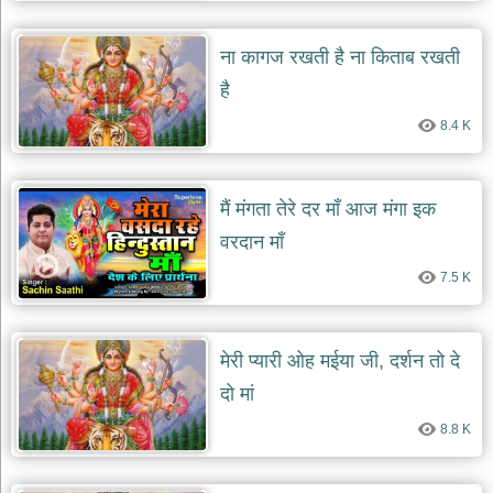
दयाल
भजन
ना कागज रखती है ना किताब रखती
bawa
lal
dayal
है
bhajans
8.4 K
शनि
देव
भजन
shani
मैं मंगता तेरे दर माँ आज मंगा इक
dev
bhajans
वरदान माँ
आज
7.5 K
का
भजन
bhajan
of
मेरी प्यारी ओह मईया जी, दर्शन तो दे
the
day
दो मां
भजन
8.8 K
जोड़ें
add
bhajans