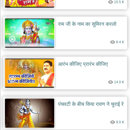
10.5 K
दयाल
भजन
bawa
lal
dayal
राम जी के नाम का सुमिरन करलो
bhajans
शनि
देव
8.4 K
भजन
shani
dev
bhajans
आरंभ कीजिए प्रारंभ कीजिए
आज
का
भजन
14.0 K
bhajan
of
the
day
पंचवटी के बीच सिया रावण ने चुराई रे
भजन
जोड़ें
add
9.0 K
bhajans