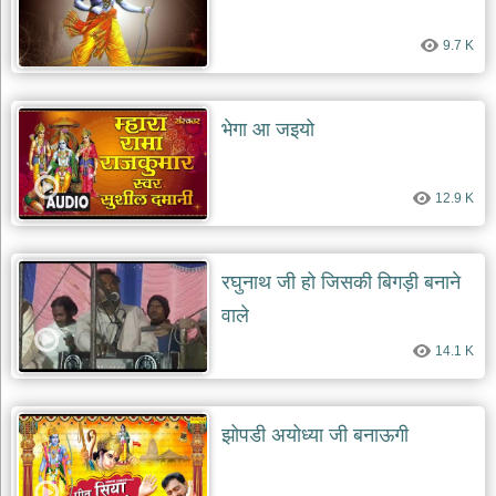
देश
9.7 K
भक्ति
भजन
patriotic
bhajans
भेगा आ जइयो
खाटू
श्याम
12.9 K
भजन
khatu
shaym
bhajans
रघुनाथ जी हो जिसकी बिगड़ी बनाने
रानी
वाले
सती
दादी
14.1 K
भजन
rani
sati
dadi
bhajans
झोपडी अयोध्या जी बनाऊगी
बावा
लाल