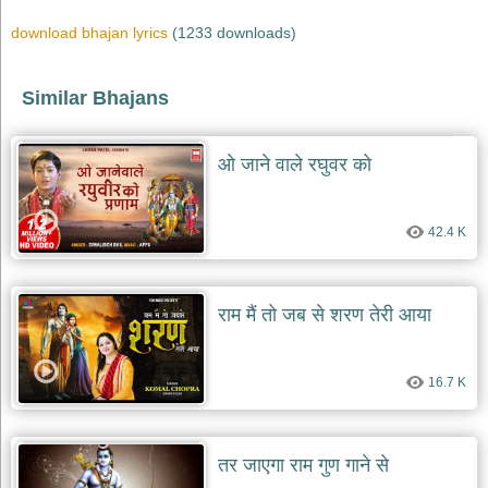
भजन
raam
download bhajan lyrics
(1233 downloads)
bhajans
गुरुदेव
Similar Bhajans
भजन
gurudev
bhajans
ओ जाने वाले रघुवर को
विविध
भजन
miscellaneous
bhajans
42.4 K
विष्णु
भजन
vishnu
राम मैं तो जब से शरण तेरी आया
bhajans
बाबा
बालक
16.7 K
नाथ
भजन
baba
तर जाएगा राम गुण गाने से
balak
nath
bhajans