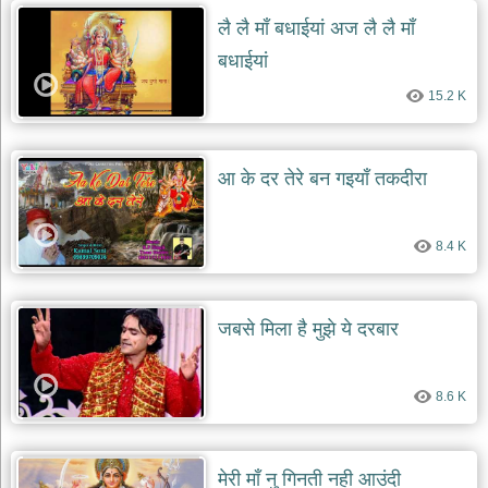
दयाल
लै लै माँ बधाईयां अज लै लै माँ
भजन
bawa
बधाईयां
lal
dayal
bhajans
15.2 K
शनि
देव
भजन
आ के दर तेरे बन गइयाँ तकदीरा
shani
dev
bhajans
8.4 K
आज
का
भजन
जबसे मिला है मुझे ये दरबार
bhajan
of
the
day
8.6 K
भजन
जोड़ें
add
bhajans
मेरी माँ नु गिनती नही आउंदी