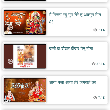
देश
भक्ति
मैं गिनता रहू गुण तेरे तू अवगुण गिन
भजन
मेरे
patriotic
bhajans
7.1 K
खाटू
श्याम
भजन
दाती दा दीदार दीदार मैनू होया
khatu
shaym
bhajans
37.3 K
रानी
सती
दादी
भजन
आया मजा आया तेरे जगराते का
rani
sati
dadi
bhajans
7.4 K
बावा
लाल