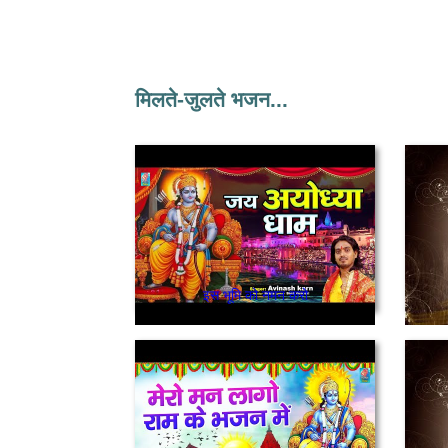
मिलते-जुलते भजन...
इस भूमि को नमन करो