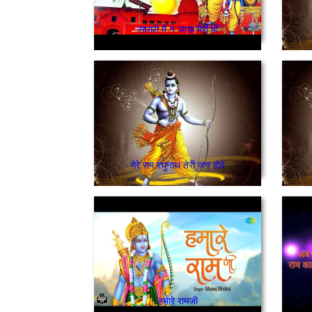
सासरी मैं न जाऊ मेरी माँ
मेरे राम रघुनाथ तेरी जय होवे
हमारे रामजी