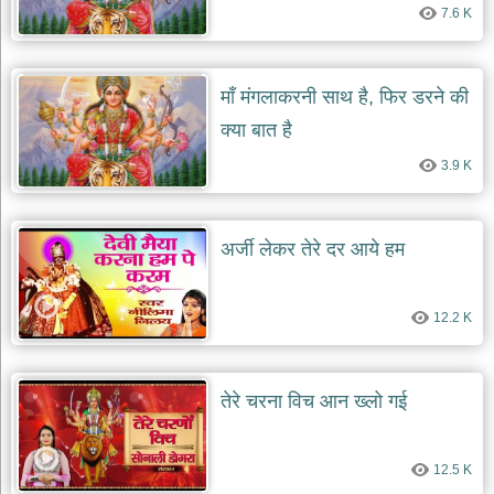
7.6 K
देश
भक्ति
भजन
माँ मंगलाकरनी साथ है, फिर डरने की
patriotic
bhajans
क्या बात है
खाटू
3.9 K
श्याम
भजन
khatu
shaym
अर्जी लेकर तेरे दर आये हम
bhajans
रानी
सती
12.2 K
दादी
भजन
rani
sati
तेरे चरना विच आन ख्लो गई
dadi
bhajans
बावा
12.5 K
लाल