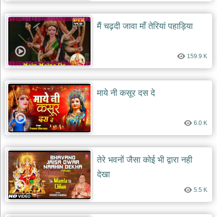
दयाल
भजन
bawa
मैं चढ़दी जावा माँ तेरियां पहाड़िया
lal
dayal
bhajans
159.9 K
शनि
देव
भजन
shani
माये नी कसूर दस दे
dev
bhajans
आज
6.0 K
का
भजन
bhajan
of
the
तेरे भवनों जैसा कोई भी द्वारा नही
day
देखा
भजन
जोड़ें
5.5 K
add
bhajans