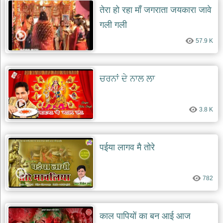
तेरा हो रहा माँ जगराता जयकारा जावे
गली गली
57.9 K
ਚਰਨਾਂ ਦੇ ਨਾਲ ਲਾ
3.8 K
पईया लागव मै तोरे
782
काल पापियों का बन आई आज