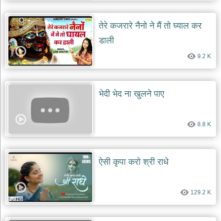
दयाल
भजन
तेरे कजरारे नैनो ने मैं तो घ्याल कर
bawa
lal
dayal
डाली
bhajans
9.2 K
शनि
देव
भजन
shani
भेदी भेद ना खुलने पाए
dev
bhajans
आज
8.8 K
का
भजन
bhajan
of
ऐसी कृपा करो श्री राधे
the
day
भजन
129.2 K
जोड़ें
add
bhajans