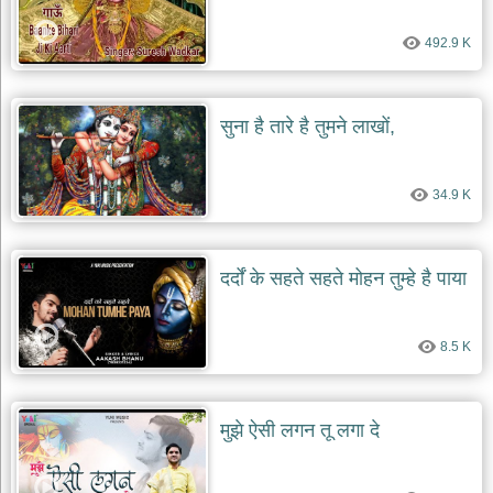
दयाल
भजन
492.9 K
bawa
lal
dayal
bhajans
सुना है तारे है तुमने लाखों,
शनि
देव
भजन
34.9 K
shani
dev
bhajans
आज
दर्दों के सहते सहते मोहन तुम्हे है पाया
का
भजन
bhajan
of
8.5 K
the
day
भजन
मुझे ऐसी लगन तू लगा दे
जोड़ें
add
bhajans