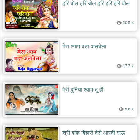
हरि बोल हरि बोल हरि हरि हरि बोल
देश
भक्ति
20.5 K
भजन
patriotic
bhajans
खाटू
मेरा श्याम बड़ा अलबेला
श्याम
भजन
khatu
17.7 K
shaym
bhajans
रानी
सती
मेरी दुनिया श्याम तू ही
दादी
भजन
rani
5.8 K
sati
dadi
bhajans
बावा
श्री बांके बिहारी तेरी आरती गाऊं
लाल