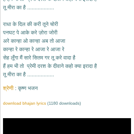
भजन
तू मीरा का है ..................
hanuman
bhajans
राधा के दिल की करी तूने चोरी
साईं
भजन
पनघट पे आके करे ज़ोरा जोरी
sai
bhajans
अरे कान्हा ओ कान्हा अब तो आजा
कान्हा रे कान्हा रे आजा रे आजा रे
जैन
भजन
सेह लूँगा मैं सारे सितम गर तू करे वादा है
jain
हैं हम भी तो प्रेमी दरश के दीवाने कहो क्या इरादा है
bhajans
तू मीरा का है ..................
दुर्गा
भजन
श्रेणी
कृष्ण भजन
durga
bhajans
गणेश
download bhajan lyrics
(1180 downloads)
भजन
ganesh
bhajans
राम