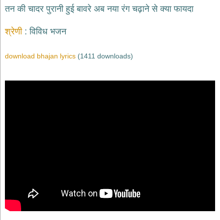
भजन
तन की चादर पुरानी हुई बावरे अब नया रंग चढ़ाने से क्या फायदा
raam
bhajans
श्रेणी
विविध भजन
गुरुदेव
भजन
gurudev
download bhajan lyrics
(1411 downloads)
bhajans
विविध
भजन
miscellaneous
bhajans
विष्णु
भजन
vishnu
bhajans
बाबा
बालक
नाथ
भजन
baba
balak
nath
bhajans