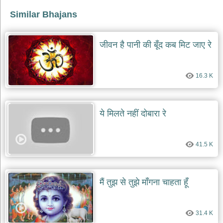
Similar Bhajans
देश
भक्ति
भजन
जीवन है पानी की बूँद कब मिट जाए रे
patriotic
bhajans
खाटू
16.3 K
श्याम
भजन
khatu
shaym
ये मिलते नहीं दोबारा रे
bhajans
रानी
सती
41.5 K
दादी
भजन
rani
sati
मैं तुझ से तुझे माँगना चाहता हूँ
dadi
bhajans
बावा
31.4 K
लाल