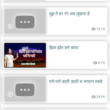
दयाल
भजन
bawa
मुझ में हर रंग अब तुम्हारा है
lal
dayal
bhajans
72.1 K
शनि
देव
भजन
shani
झिक झोर करे बदरा
dev
bhajans
आज
8.7 K
का
भजन
bhajan
of
the
पत्ते पत्ते डाली डाली च भगवान वसदे
day
भजन
जोड़ें
18.5 K
add
bhajans