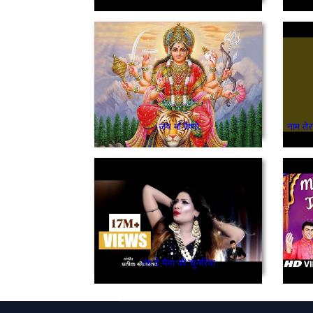
जय मां वैष्णो
रंग दे मैया की चुनरिया