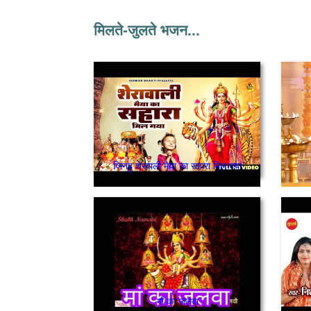
मिलते-जुलते भजन...
जिनहु शेरवाली मैया का सहारा मिल गया
माँ का जलवा