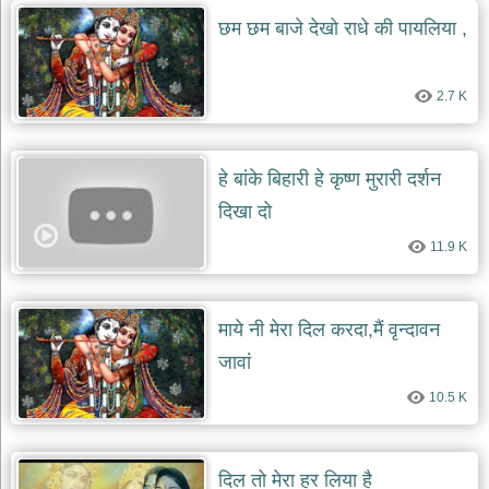
दयाल
छम छम बाजे देखो राधे की पायलिया ,
भजन
bawa
lal
dayal
bhajans
2.7 K
शनि
देव
भजन
हे बांके बिहारी हे कृष्ण मुरारी दर्शन
shani
दिखा दो
dev
bhajans
11.9 K
आज
का
भजन
माये नी मेरा दि‌ल करदा,मैं वृन्दावन
bhajan
of
the
जावां
day
10.5 K
भजन
जोड़ें
add
bhajans
दिल तो मेरा हर लिया है