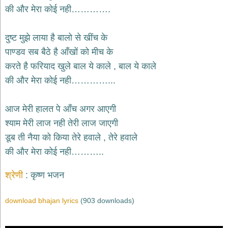
भजन
की और मेरा कोई नही………….
hanuman
bhajans
दुष्ट मुझे लाया है बालो से खींच के
साईं
पाण्डव सब बैठे है आँखों को मीच के
भजन
sai
करते है फरियाद खुले बाल ये काले , बाल ये काले
bhajans
की और मेरा कोई नही…………...
जैन
भजन
jain
आज मेरी हालत पे आँच अगर आएगी
bhajans
श्याम मेरी लाज नही तेरी लाज जाएगी
दुर्गा
डूब ती नैया को किया तेरे हवाले , तेरे हवाले
भजन
की और मेरा कोई नही………..
durga
bhajans
गणेश
श्रेणी
कृष्ण भजन
भजन
ganesh
download bhajan lyrics
(903 downloads)
bhajans
राम