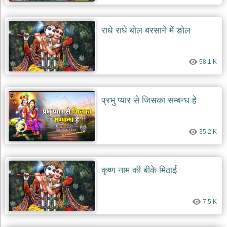
देश
भक्ति
राधे राधे बोल बरसाने में ङोल
भजन
patriotic
bhajans
58.1 K
खाटू
श्याम
भजन
प्रभु प्यार से जिसका सम्बन्ध हे
khatu
shaym
bhajans
35.2 K
रानी
सती
दादी
भजन
कृष्ण नाम की बीके मिठाई
rani
sati
dadi
bhajans
7.5 K
बावा
लाल