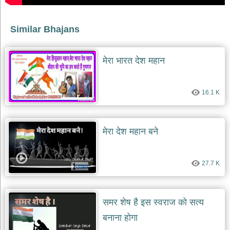
दयाल
भजन
bawa
Similar Bhajans
lal
dayal
bhajans
मेरा भारत देश महान
शनि
देव
भजन
16.1 K
shani
dev
bhajans
आज
मेरा देश महान बने
का
भजन
bhajan
of
27.7 K
the
day
भजन
समर शेष है इस स्वराज को सत्य
जोड़ें
add
बनाना होगा
bhajans