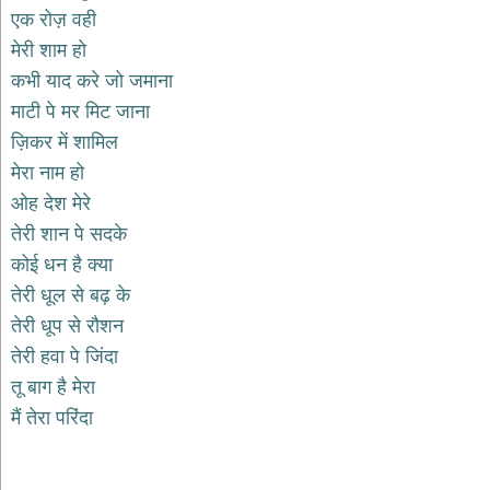
भजन
एक रोज़ वही
hanuman
मेरी शाम हो
bhajans
कभी याद करे जो जमाना
साईं
माटी पे मर मिट जाना
भजन
sai
ज़िकर में शामिल
bhajans
मेरा नाम हो
जैन
ओह देश मेरे
भजन
jain
तेरी शान पे सदके
bhajans
कोई धन है क्या
दुर्गा
तेरी धूल से बढ़ के
भजन
तेरी धूप से रौशन
durga
bhajans
तेरी हवा पे जिंदा
गणेश
तू बाग है मेरा
भजन
मैं तेरा परिंदा
ganesh
bhajans
राम