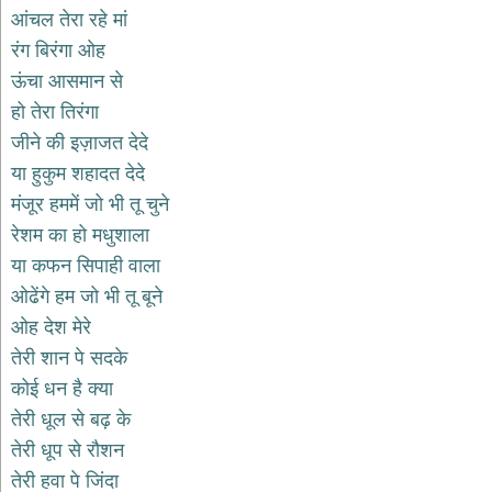
भजन
आंचल तेरा रहे मां
raam
bhajans
रंग बिरंगा ओह
गुरुदेव
ऊंचा आसमान से
भजन
हो तेरा तिरंगा
gurudev
bhajans
जीने की इज़ाजत देदे
विविध
या हुकुम शहादत देदे
भजन
मंजूर हममें जो भी तू चुने
miscellaneous
bhajans
रेशम का हो मधुशाला
या कफन सिपाही वाला
विष्णु
भजन
ओढेंगे हम जो भी तू बूने
vishnu
bhajans
ओह देश मेरे
तेरी शान पे सदके
बाबा
बालक
कोई धन है क्या
नाथ
तेरी धूल से बढ़ के
भजन
तेरी धूप से रौशन
baba
balak
तेरी हवा पे जिंदा
nath
bhajans