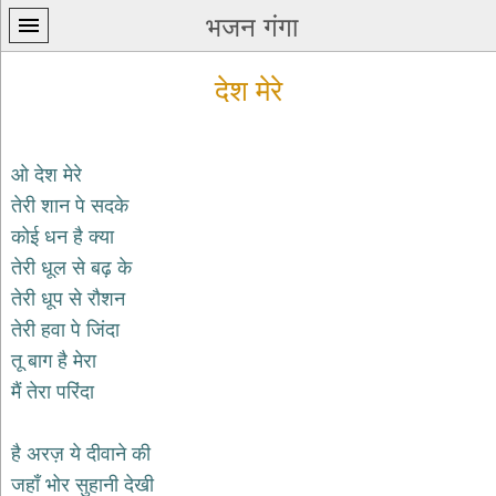
भजन गंगा
देश मेरे
ओ देश मेरे
तेरी शान पे सदके
प्रथम
कोई धन है क्या
पन्ना
home
तेरी धूल से बढ़ के
कृष्ण
तेरी धूप से रौशन
भजन
तेरी हवा पे जिंदा
krishna
bhajans
तू बाग है मेरा
मैं तेरा परिंदा
शिव
भजन
shiv
है अरज़ ये दीवाने की
bhajans
जहाँ भोर सुहानी देखी
हनुमान