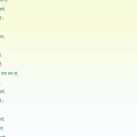
ला है,
ारो,
है।
ारा,
ा,
ै,
ी दया कर दो,
,
ारो,
है।
ारो,
रो,