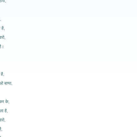
हारी,
,
,
है,
ारो,
है।
 है,
 बाप्पा,
कर के,
ा है,
ारो,
ै,