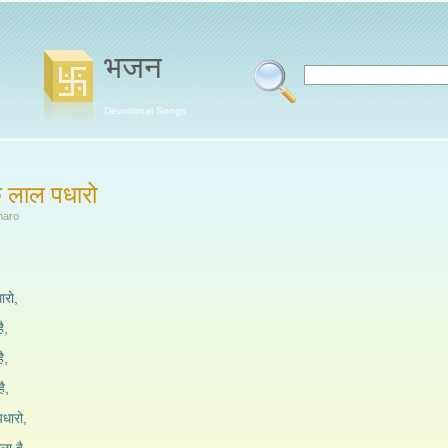
भजन
Devotional Songs
 लाल पधारो
haro
ारो,
ै,
ै,
ै,
धारो,