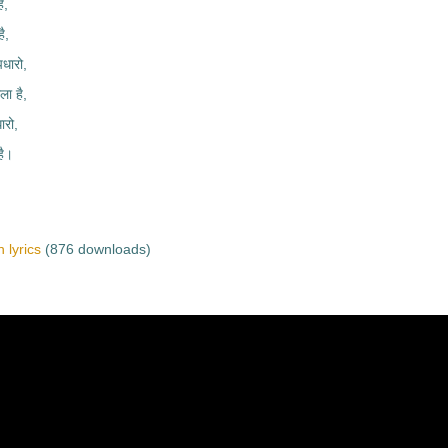
ै,
ै,
धारो,
ला है,
ारो,
है।
 lyrics
(876 downloads)