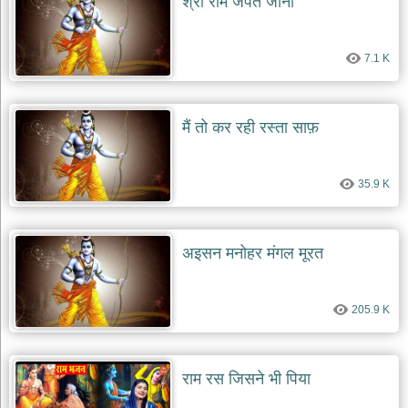
श्री राम जपते जाना
देश
भक्ति
7.1 K
भजन
patriotic
bhajans
मैं तो कर रही रस्ता साफ़
खाटू
श्याम
भजन
35.9 K
khatu
shaym
bhajans
रानी
अइसन मनोहर मंगल मूरत
सती
दादी
भजन
205.9 K
rani
sati
dadi
bhajans
राम रस जिसने भी पिया
बावा
लाल