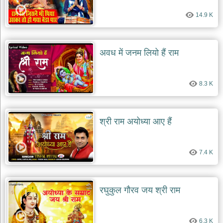
दयाल
भजन
14.9 K
bawa
lal
dayal
bhajans
अवध में जनम लियो हैं राम
शनि
देव
भजन
8.3 K
shani
dev
bhajans
आज
श्री राम अयोध्या आए हैं
का
भजन
bhajan
7.4 K
of
the
day
भजन
रघुकुल गौरव जय श्री राम
जोड़ें
add
bhajans
6.3 K