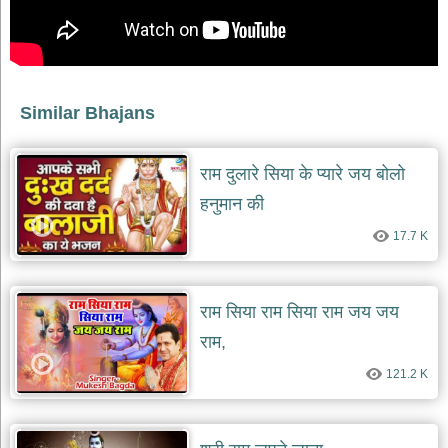
भजन
raam
bhajans
गुरुदेव
भजन
gurudev
Similar Bhajans
bhajans
विविध
राम दुलारे सिया के प्यारे जय बोलो
भजन
miscellaneous
हनुमान की
bhajans
17.7 K
विष्णु
भजन
vishnu
bhajans
राम सिया राम सिया राम जय जय
बाबा
राम,
बालक
नाथ
121.2 K
भजन
baba
balak
nath
bhajans