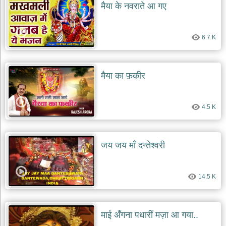
मैया के नवराते आ गए
6.7 K
मैया का फ़कीर
4.5 K
जय जय माँ दन्तेश्वरी
14.5 K
माई अँगना पधारीं मज़ा आ गया..