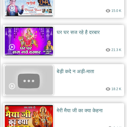
देश
15.0 K
भक्ति
भजन
patriotic
bhajans
घर घर सज रहे है दरबार
खाटू
श्याम
21.3 K
भजन
khatu
shaym
bhajans
बेड़ी कदे न अड़ी-माता
रानी
सती
दादी
18.2 K
भजन
rani
sati
dadi
bhajans
मेरी मैया जी का क्या केहना
बावा
लाल