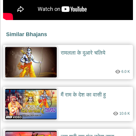
भजन
raam
bhajans
गुरुदेव
भजन
gurudev
Similar Bhajans
bhajans
विविध
रामलला के दुआरे चलिये
भजन
miscellaneous
bhajans
6.0 K
विष्णु
भजन
vishnu
bhajans
मैं राम के देश का वासी हु
बाबा
बालक
नाथ
10.6 K
भजन
baba
balak
nath
bhajans