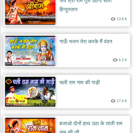
जय श्री राम गूंज उठेगा सारा
हिन्दुस्तान
देश
भक्ति
13.9 K
भजन
patriotic
bhajans
गाऊँ भजन तेरा करके मैं वंदन
खाटू
श्याम
भजन
6.2 K
khatu
shaym
bhajans
रानी
चली राम नाम की गाड़ी
सती
दादी
भजन
17.4 K
rani
sati
dadi
bhajans
बजाओ दोनों हाथ उठा के ताली राम
बावा
लाल
नाम की जी