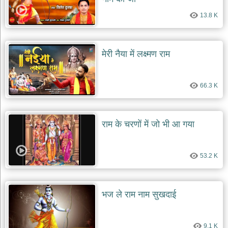
दयाल
भजन
13.8 K
bawa
lal
dayal
bhajans
मेरी नैया में लक्ष्मण राम
शनि
देव
भजन
66.3 K
shani
dev
bhajans
आज
राम के चरणों में जो भी आ गया
का
भजन
bhajan
53.2 K
of
the
day
भजन
भज ले राम नाम सुखदाई
जोड़ें
add
bhajans
9.1 K