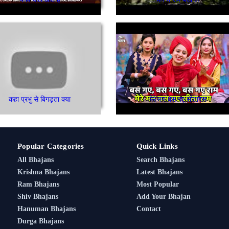
कहा प्रभु से बिगड़ता क्या
मेरे मन बस गए सीताराम
Popular Categories
Quick Links
All Bhajans
Search Bhajans
Krishna Bhajans
Latest Bhajans
Ram Bhajans
Most Popular
Shiv Bhajans
Add Your Bhajan
Hanuman Bhajans
Contact
Durga Bhajans