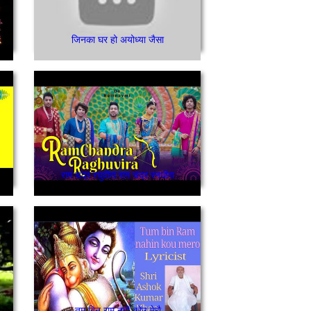
जिनका घर हो अयोध्या जैसा
राम चंद्र रघुवीरा राम चंद्र रनधीरा
तुम बिनु राम नहीं कोउ मेरौ