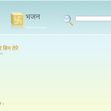
भजन
Devotional Songs
 बिन तेरे
ere
,
रे ।