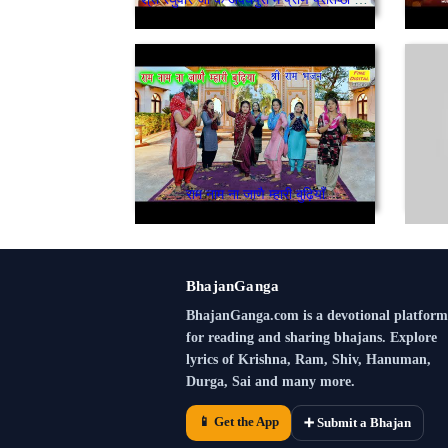
राम नाम ना जाणै म्हारी बुढ़ियाँ
BhajanGanga
BhajanGanga.com is a devotional platform
for reading and sharing bhajans. Explore
lyrics of Krishna, Ram, Shiv, Hanuman,
Durga, Sai and many more.
📱 Get the App
➕ Submit a Bhajan