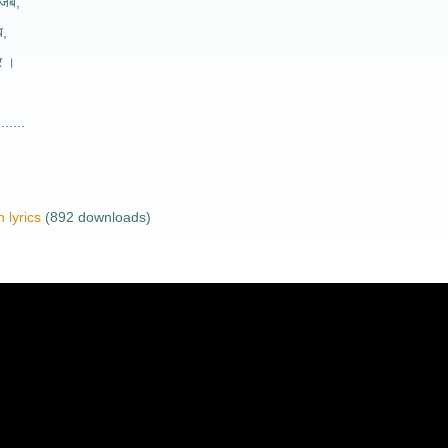
 जब,
ब,
रे ।
......
 lyrics
(892 downloads)