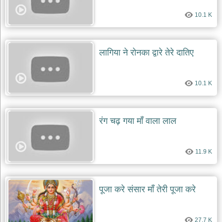
दयाल
भजन
10.1 K
bawa
lal
dayal
bhajans
लागिया ने रोनका द्वारे तेरे दातिए
शनि
देव
भजन
10.1 K
shani
dev
bhajans
आज
रंग चढ़ गया माँ वाला लाल
का
भजन
bhajan
11.9 K
of
the
day
भजन
पूजा करे संसार माँ तेरी पूजा करे
जोड़ें
add
bhajans
27.7 K