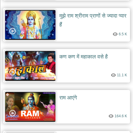
दयाल
भजन
मुझे राम श्रीराम प्राणों से ज्यादा प्यार
bawa
lal
dayal
हैं
bhajans
6.5 K
शनि
देव
भजन
shani
कण कण में महाकाल वसे है
dev
bhajans
आज
11.1 K
का
भजन
bhajan
of
राम आएंगे
the
day
भजन
164.6 K
जोड़ें
add
bhajans