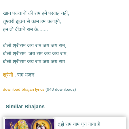
भजन
hanuman
खान पकवानों की राम हमें परवाह नहीं,
bhajans
तुम्हारी झूठन से काम हम चलाएंगे,
साईं
हम तो दीवाने राम के.......
भजन
sai
bhajans
बोलो श्रीराम जय राम जय जय राम,
जैन
बोलो श्रीराम जय राम जय जय राम,
भजन
jain
बोलो श्रीराम जय राम जय जय राम....
bhajans
दुर्गा
श्रेणी
राम भजन
भजन
durga
bhajans
download bhajan lyrics
(948 downloads)
गणेश
भजन
Similar Bhajans
ganesh
bhajans
तुझे राम नाम गुण गाना है
राम